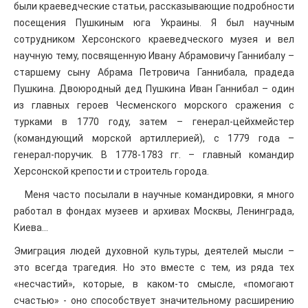
были краеведческие статьи, рассказывающие подробности
посещения Пушкиным юга Украины. Я был научным
сотрудником Херсонского краеведческого музея и вел
научную тему, посвященную Ивану Абрамовичу Ганнибалу –
старшему сыну Абрама Петровича Ганнибала, прадеда
Пушкина. Двоюродный дед Пушкина Иван Ганнибал – один
из главных героев Чесменского морского сражения с
турками в 1770 году, затем – генерал-цейхмейстер
(командующий морской артиллерией), с 1779 года –
генерал-поручик. В 1778-1783 гг. – главный командир
Херсонской крепости и строитель города.
Меня часто посылали в научные командировки, я много
работал в фондах музеев и архивах Москвы, Ленинграда,
Киева…
Эмиграция людей духовной культуры, деятелей мысли –
это всегда трагедия. Но это вместе с тем, из ряда тех
«несчастий», которые, в каком-то смысле, «помогают
счастью» - оно способствует значительному расширению