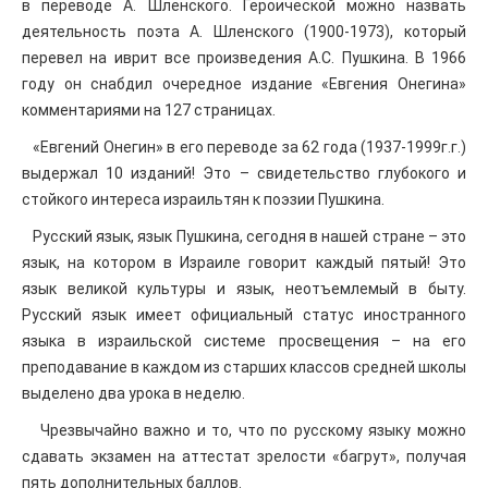
в переводе А. Шленского. Героической можно назвать
деятельность поэта А. Шленского (1900-1973), который
перевел на иврит все произведения А.С. Пушкина. В 1966
году он снабдил очередное издание «Евгения Онегина»
комментариями на 127 страницах.
«Евгений Онегин» в его переводе за 62 года (1937-1999г.г.)
выдержал 10 изданий! Это – свидетельство глубокого и
стойкого интереса израильтян к поэзии Пушкина.
Русский язык, язык Пушкина, сегодня в нашей стране – это
язык, на котором в Израиле говорит каждый пятый! Это
язык великой культуры и язык, неотъемлемый в быту.
Русский язык имеет официальный статус иностранного
языка в израильской системе просвещения – на его
преподавание в каждом из старших классов средней школы
выделено два урока в неделю.
Чрезвычайно важно и то, что по русскому языку можно
сдавать экзамен на аттестат зрелости «багрут», получая
пять дополнительных баллов.