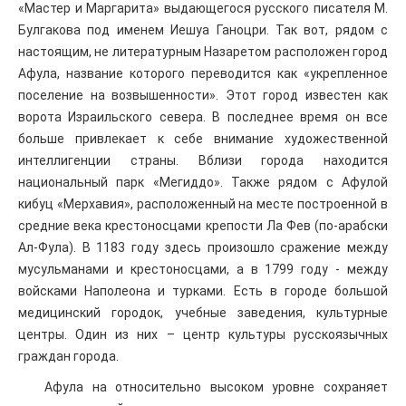
«Мастер и Маргарита» выдающегося русского писателя М.
Булгакова под именем Иешуа Ганоцри. Так вот, рядом с
настоящим, не литературным Назаретом расположен город
Афула, название которого переводится как «укрепленное
поселение на возвышенности». Этот город известен как
ворота Израильского севера. В последнее время он все
больше привлекает к себе внимание художественной
интеллигенции страны. Вблизи города находится
национальный парк «Мегиддо». Также рядом с Афулой
кибуц «Мерхавия», расположенный на месте построенной в
средние века крестоносцами крепости Ла Фев (по-арабски
Ал-Фула). В 1183 году здесь произошло сражение между
мусульманами и крестоносцами, а в 1799 году - между
войсками Наполеона и турками. Есть в городе большой
медицинский городок, учебные заведения, культурные
центры. Один из них – центр культуры русскоязычных
граждан города.
Афула на относительно высоком уровне сохраняет