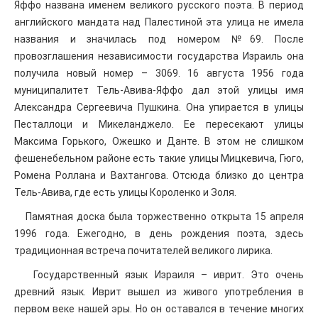
Яффо названа именем великого русского поэта. В период
английского мандата над Палестиной эта улица не имела
названия и значилась под номером №69. После
провозглашения независимости государства Израиль она
получила новый номер – 3069. 16 августа 1956 года
муниципалитет Тель-Авива-Яффо дал этой улицы имя
Александра Сергеевича Пушкина. Она упирается в улицы
Песталлоци и Микеланджело. Ее пересекают улицы
Максима Горького, Ожешко и Данте. В этом не слишком
фешенебельном районе есть такие улицы Мицкевича, Гюго,
Ромена Роллана и Вахтангова. Отсюда близко до центра
Тель-Авива, где есть улицы Короленко и Золя.
Памятная доска была торжественно открыта 15 апреля
1996 года. Ежегодно, в день рождения поэта, здесь
традиционная встреча почитателей великого лирика.
Государственный язык Израиля – иврит. Это очень
древний язык. Иврит вышел из живого употребления в
первом веке нашей эры. Но он оставался в течение многих