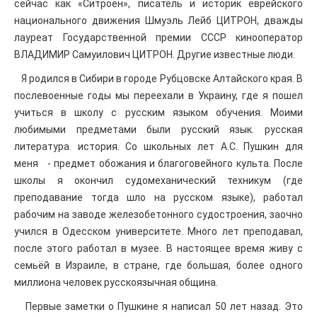
сейчас как «Ситроен», писатель и историк еврейского
национального движения Шмуэль Лейб ЦИТРОН, дважды
лауреат Государственной премии СССР кинооператор
ВЛАДИМИР Самуилович ЦИТРОН. Другие известные люди.
Я родился в Сибири в городе Рубцовске Алтайского края. В
послевоенные годы мы переехали в Украину, где я пошел
учиться в школу с русским языком обучения. Моими
любимыми предметами были русский язык. русская
литература. история. Со школьных лет А.С. Пушкин для
меня - предмет обожания и благоговейного культа. После
школы я окончил судомеханический техникум (где
преподавание тогда шло на русском языке), работал
рабочим на заводе железобетонного судостроения, заочно
учился в Одесском университете. Много лет преподавал,
после этого работал в музее. В настоящее время живу с
семьёй в Израиле, в стране, где большая, более одного
миллиона человек русскоязычная община.
Первые заметки о Пушкине я написал 50 лет назад. Это