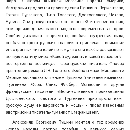
шара. В любом книжном магазине Европы, Америки,
Австралии продаются произведения Пушкина, Лермонтова,
Гоголя, Тургенева, Льва Толстого, Достоевского, Чехова,
Бунина. Они раскупаются с не меньшей интенсивностью,
чем произведения самых модных современных авторов.
Особая динамика творчества, особая внутренняя сила,
особая острота русских классиков привлекает внимание
иностранных читателей потому, что они как бы раскрывают
вечную картину мира. «Какой художник и какой психолог!» -
восторженно восклицает французский писатель Флобер
при чтении романа Л.Н. Толстого «Война и мир». Мицкевич и
Мериме восхищаются гением Пушкина. Учителем называют
Тургенева Жорж Санд, Флобер, Мопассан и другие
французские писатели. «Величественные произведения
Достоевского, Толстого и Тургенева приоткрыли нам…
русскую душу, её широкость и мощь», - писал известный
австрийский писатель-гуманист Стефан Цвейг.
Алексанлр Сергеевич Пушкин мечтал о тех временах
«когда народы, распри позабыв, в великую семью