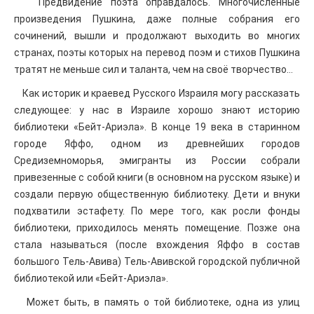
Предвидение поэта оправдалось. Многочисленные
произведения Пушкина, даже полные собрания его
сочинений, вышли и продолжают выходить во многих
странах, поэты которых на перевод поэм и стихов Пушкина
тратят не меньше сил и таланта, чем на своё творчество…
Как историк и краевед Русского Израиля могу рассказать
следующее: у нас в Израиле хорошо знают историю
библиотеки «Бейт-Ариэла». В конце 19 века в старинном
городе Яффо, одном из древнейших городов
Средиземноморья, эмигранты из России собрали
привезенные с собой книги (в основном на русском языке) и
создали первую общественную библиотеку. Дети и внуки
подхватили эстафету. По мере того, как росли фонды
библиотеки, приходилось менять помещение. Позже она
стала называться (после вхождения Яффо в состав
большого Тель-Авива) Тель-Авивской городской публичной
библиотекой или «Бейт-Ариэла».
Может быть, в память о той библиотеке, одна из улиц