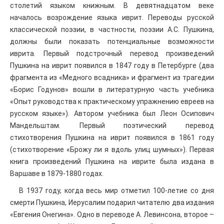
столетий языком книжным. В девятнадцатом веке
началось возрождение языка иврит. Переводы русской
классической поэзии, в частности, поэзии А.С. Пушкина,
должны были показать потенциальные возможности
иврита. Первый подстрочный перевод произведений
Пушкина на иврит появился в 1847 году в Петербурге (два
фрагмента из «Медного всадника» и фрагмент из трагедии
«Борис Годунов» вошли в литературную часть учебника
«Опыт руководства к практическому упражнению евреев на
русском языке»). Автором учебника был Леон Осипович
Мандельштам. Первый поэтический перевод
стихотворения Пушкина на иврит появился в 1861 году
(стихотворение «Брожу ли я вдоль улиц шумных»). Первая
книга произведений Пушкина на иврите была издана в
Варшаве в 1879-1880 годах.
В 1937 году, когда весь мир отметил 100-летие со дня
смерти Пушкина, Иерусалим подарил читателю два издания
«Евгения Онегина». Одно в переводе А. Левинсона, второе –