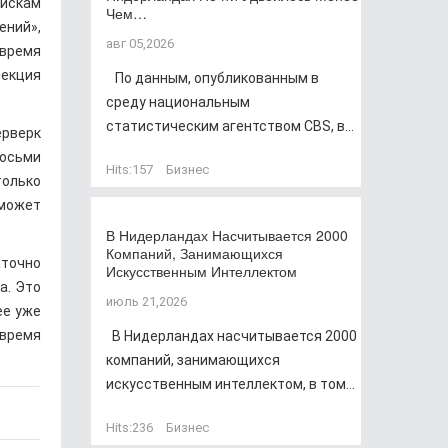
рискам
Чем…
ений»,
авг 05,2026
 время
пекция
По данным, опубликованным в
среду национальным
статистическим агентством CBS, в...
ерверк
восьми
Hits:
157
Бизнес
только
 может
В Нидерландах Насчитывается 2000
Компаний, Занимающихся
аточно
Искусственным Интеллектом
а. Это
июль 21,2026
ее уже
 время
В Нидерландах насчитывается 2000
компаний, занимающихся
искусственным интеллектом, в том...
Hits:
236
Бизнес