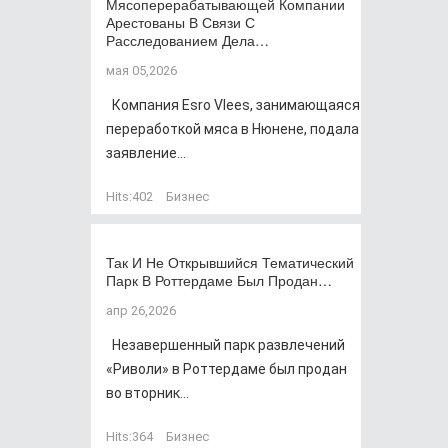
Мясоперерабатывающей Компании
Арестованы В Связи С
Расследованием Дела…
мая 05,2026
Компания Esro Vlees, занимающаяся
переработкой мяса в Нюнене, подала
заявление...
Hits:
402
Бизнес
Так И Не Открывшийся Тематический
Парк В Роттердаме Был Продан…
апр 26,2026
Незавершенный парк развлечений
«Риволи» в Роттердаме был продан
во вторник...
Hits:
364
Бизнес