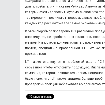
«Сокращение безопасности и качества для увел
для потребителя», — сказал Рейндер Аувема из И
который очень тревожит. Аувема сказал, что тре
тестирования возникают всевозможные пробле
каждый год рассматривала самые рискованные пр
В этом году было проверено 181 различный проду
опрокинулся, не сработал как положено, взорв
метров. Импортеры должны изъять отклоненные фе
партии, специально проверенной ILT. Тот же 
продаваться.
ILT также столкнулся с проблемой еще с 12,
серьезной, чтобы отклонить продукцию. Инспекц
компания, которая не является членом националь
было ясно, что ILT также увидела больше пробл
проверок Инспекция забраковала 65 процентов эт