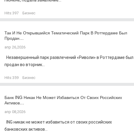
Нюнене, подала заявление...
Hits:
397
Бизнес
Так И Не Открывшийся Тематический Парк В Роттердаме Был
Продан…
апр 26,2026
Незавершенный парк развлечений «Риволи» в Роттердаме был
продан во вторник...
Hits:
359
Бизнес
Банк ING Никак Не Может Избавиться От Своих Российских
Активов…
апр 08,2026
ING никак не может избавиться от своих российских
банковских активов...