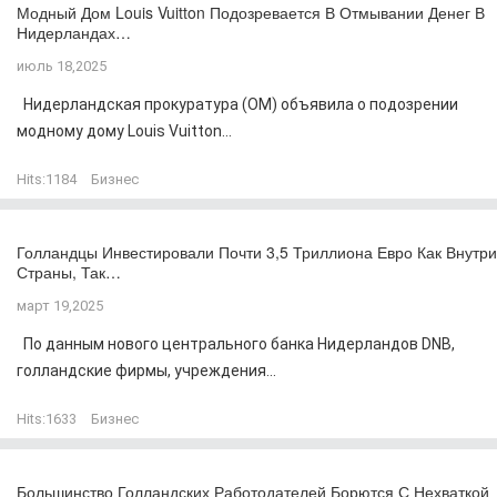
Модный Дом Louis Vuitton Подозревается В Отмывании Денег В
Нидерландах…
июль 18,2025
Нидерландская прокуратура (OM) объявила о подозрении
модному дому Louis Vuitton...
Hits:
1184
Бизнес
Голландцы Инвестировали Почти 3,5 Триллиона Евро Как Внутри
Страны, Так…
март 19,2025
По данным нового центрального банка Нидерландов DNB,
голландские фирмы, учреждения...
Hits:
1633
Бизнес
Большинство Голландских Работодателей Борются С Нехваткой