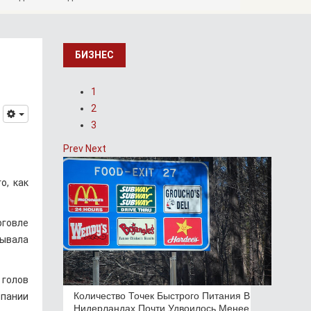
БИЗНЕС
1
2
3
Prev
Next
о, как
рговле
тывала
 голов
Количество Точек Быстрого Питания В
мпании
Нидерландах Почти Удвоилось Менее