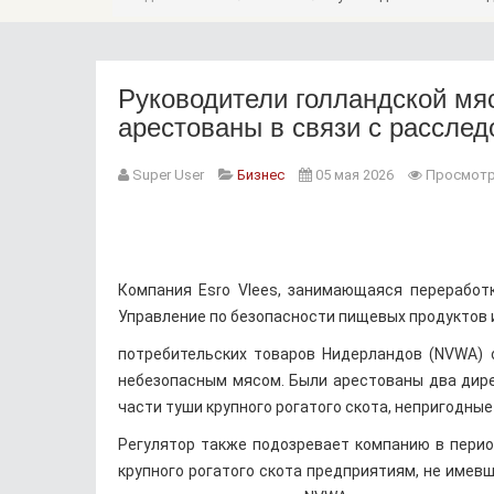
Руководители голландской м
арестованы в связи с рассле
Super User
Бизнес
05 мая 2026
Просмотр
Компания Esro Vlees, занимающаяся переработк
Управление по безопасности пищевых продуктов 
потребительских товаров Нидерландов (NVWA) 
небезопасным мясом. Были арестованы два дире
части туши крупного рогатого скота, непригодные
Регулятор также подозревает компанию в перио
крупного рогатого скота предприятиям, не имев