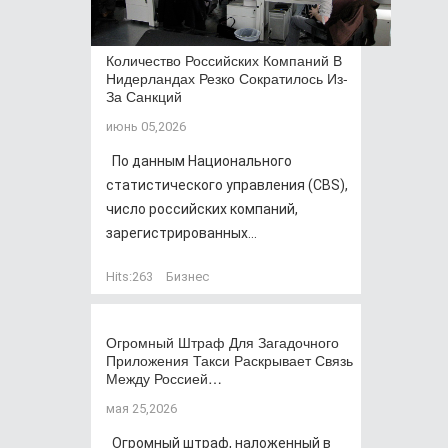
Количество Российских Компаний В
Нидерландах Резко Сократилось Из-
За Санкций
июнь 05,2026
По данным Национального
статистического управления (CBS),
число российских компаний,
зарегистрированных...
Hits:
263
Бизнес
Огромный Штраф Для Загадочного
Приложения Такси Раскрывает Связь
Между Россией…
мая 25,2026
Огромный штраф, наложенный в