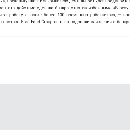
м, поскольку власти закрыли всю деятельность без предварите
ров, это действие сделало банкротство «неизбежным». «В резу
ряют работу, а также более 100 временных работников», — на
в составе Esro Food Group не пока подавали заявления о банкр