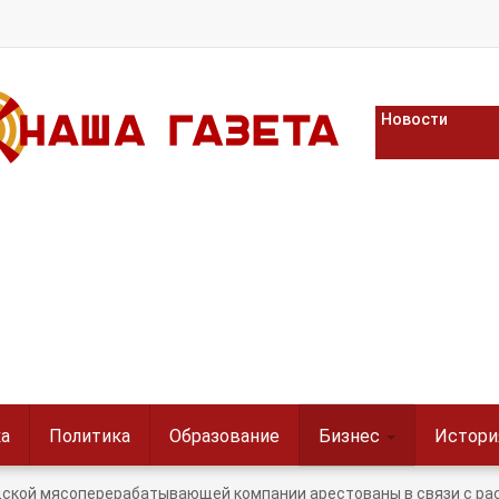
Новости
а
Политика
Образование
Бизнес
Истори
дской мясоперерабатывающей компании арестованы в связи с ра