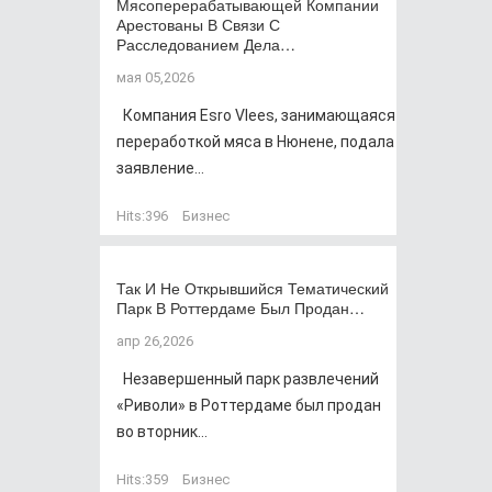
Мясоперерабатывающей Компании
Арестованы В Связи С
Расследованием Дела…
мая 05,2026
Компания Esro Vlees, занимающаяся
переработкой мяса в Нюнене, подала
заявление...
Hits:
396
Бизнес
Так И Не Открывшийся Тематический
Парк В Роттердаме Был Продан…
апр 26,2026
Незавершенный парк развлечений
«Риволи» в Роттердаме был продан
во вторник...
Hits:
359
Бизнес