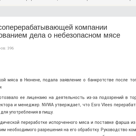
ясоперерабатывающей компании
дованием дела о небезопасном мясе
ов: 396
ой мяса в Нюнене, подала заявление о банкротстве после тог
и
отозвало ее лицензию на деятельность из-за подозрений в то
ктора и менеджер. NVWA утверждает, что Esro Vlees перераба
 для употребления в пищу.
дической переработке испорченного мяса и поставке фарша из
шим необходимого разрешения на его обработку. Руководство ко