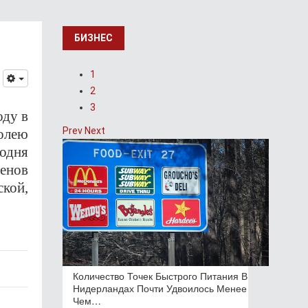
БИЗНЕС
1
2
3
оду в
Prev
Next
олею
годня
енов
кой,
Количество Точек Быстрого Питания В
Нидерландах Почти Удвоилось Менее
Чем…