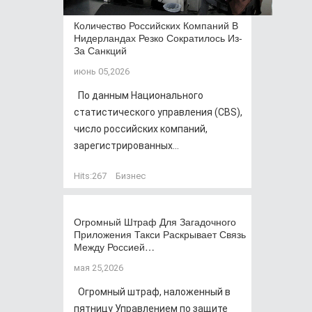
Количество Российских Компаний В
Нидерландах Резко Сократилось Из-
За Санкций
июнь 05,2026
По данным Национального
статистического управления (CBS),
число российских компаний,
зарегистрированных...
Hits:
267
Бизнес
Огромный Штраф Для Загадочного
Приложения Такси Раскрывает Связь
Между Россией…
мая 25,2026
Огромный штраф, наложенный в
пятницу Управлением по защите