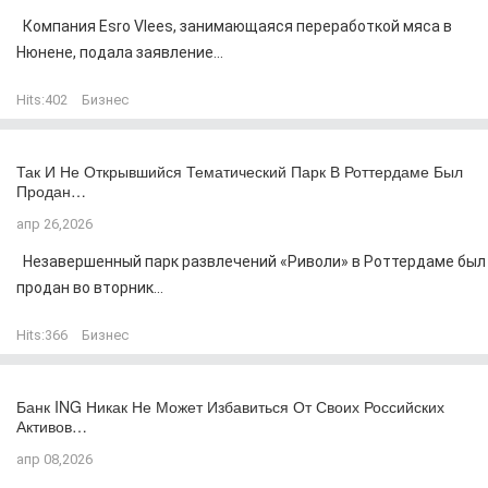
Компания Esro Vlees, занимающаяся переработкой мяса в
Нюнене, подала заявление...
Hits:
402
Бизнес
Так И Не Открывшийся Тематический Парк В Роттердаме Был
Продан…
апр 26,2026
Незавершенный парк развлечений «Риволи» в Роттердаме был
продан во вторник...
Hits:
366
Бизнес
Банк ING Никак Не Может Избавиться От Своих Российских
Активов…
апр 08,2026