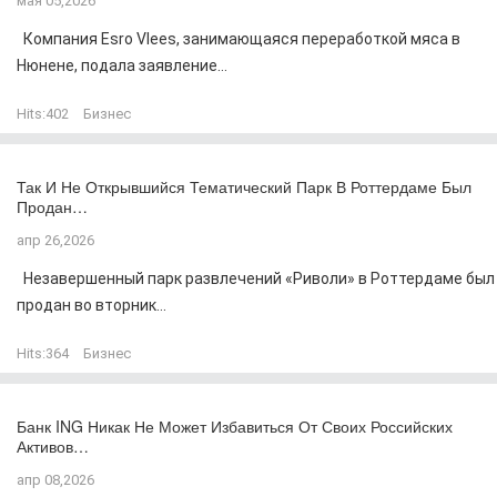
мая 05,2026
Компания Esro Vlees, занимающаяся переработкой мяса в
Нюнене, подала заявление...
Hits:
402
Бизнес
Так И Не Открывшийся Тематический Парк В Роттердаме Был
Продан…
апр 26,2026
Незавершенный парк развлечений «Риволи» в Роттердаме был
продан во вторник...
Hits:
364
Бизнес
Банк ING Никак Не Может Избавиться От Своих Российских
Активов…
апр 08,2026