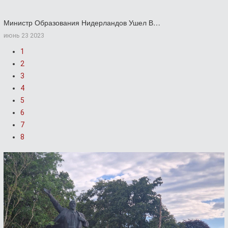
Министр Образования Нидерландов Ушел В…
июнь 23 2023
1
2
3
4
5
6
7
8