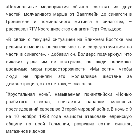
«Поминальные мероприятия обычно состоят из двух
частей: молчаливого марша от Ваагплейн до синагоги в
Гронингене и поминального митинга в синагоге», —
рассказал RTV Noord директор синагоги Герт Фольдерс.
«В связи с текущей ситуацией на Ближнем Востоке мы
решили отменить внешнюю часть и сосредоточиться на
части в синагоге», - добавил он. Волдерс подчеркнул, что
никаких угроз им не поступало, но люди понимают
вводимые меры предосторожности. «Мы хотим, чтобы
люди не приняли это молчаливое шествие за
демонстрацию, а это не так», — сказал он.
"Хрустальная ночь", называемая по-английски «Ночью
разбитого стекла», считается началом массовых
преследований евреев во Второй мировой войне. В ночь с 9
на 10 ноября 1938 года нацисты атаковали еврейскую
общину по всей Германии, разрушив сотни синагог,
магазинов и домов.