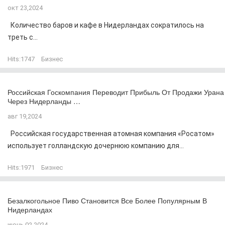
окт 23,2024
Количество баров и кафе в Нидерландах сократилось на
треть с...
Hits:
1747
Бизнес
Российская Госкомпания Переводит Прибыль От Продажи Урана
Через Нидерланды …
авг 19,2024
Российская государственная атомная компания «Росатом»
использует голландскую дочернюю компанию для...
Hits:
1971
Бизнес
Безалкогольное Пиво Становится Все Более Популярным В
Нидерландах
июнь 02,2024