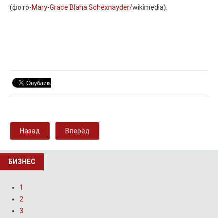
(фото-
Mary-Grace Blaha Schexnayder
/wikimedia).
Назад
Вперёд
БИЗНЕС
1
2
3