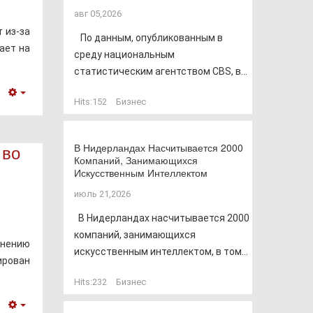
авг 05,2026
 из-за
По данным, опубликованным в
ает на
среду национальным
статистическим агентством CBS, в...
Empty
Hits:
152
Бизнес
 во
В Нидерландах Насчитывается 2000
Компаний, Занимающихся
Искусственным Интеллектом
июль 21,2026
В Нидерландах насчитывается 2000
компаний, занимающихся
внению
искусственным интеллектом, в том...
ирован
Hits:
232
Бизнес