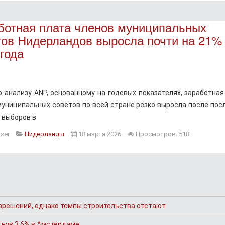
ботная плата членов муниципальных
тов Нидерландов выросла почти на 21%
года
о анализу ANP, основанному на годовых показателях, заработная
муниципальных советов по всей стране резко выросла после пос
 выборов в
ser
Нидерланды
18 марта 2026
Просмотров: 518
зрешений, однако темпы строительства отстают
гнув 3,6% в Амстердаме