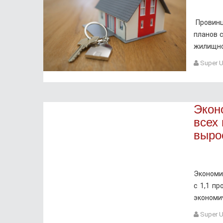
Провинц
планов 
жилищн
Super U
Экон
всех
выро
Экономи
с 1,1 п
экономи
Super U