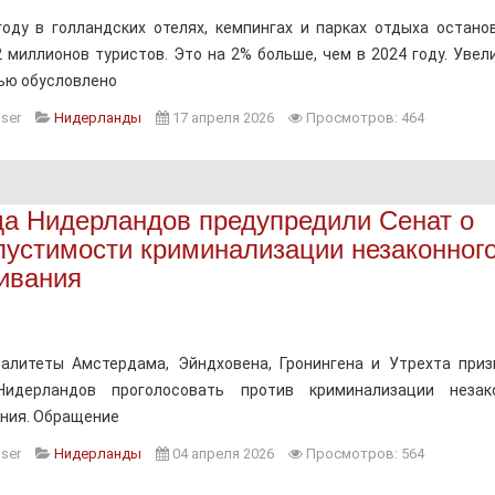
году в голландских отелях, кемпингах и парках отдыха остано
2 миллионов туристов. Это на 2% больше, чем в 2024 году. Увел
ью обусловлено
ser
Нидерланды
17 апреля 2026
Просмотров: 464
да Нидерландов предупредили Сенат о
пустимости криминализации незаконног
ивания
алитеты Амстердама, Эйндховена, Гронингена и Утрехта при
Нидерландов проголосовать против криминализации незак
ния. Обращение
ser
Нидерланды
04 апреля 2026
Просмотров: 564