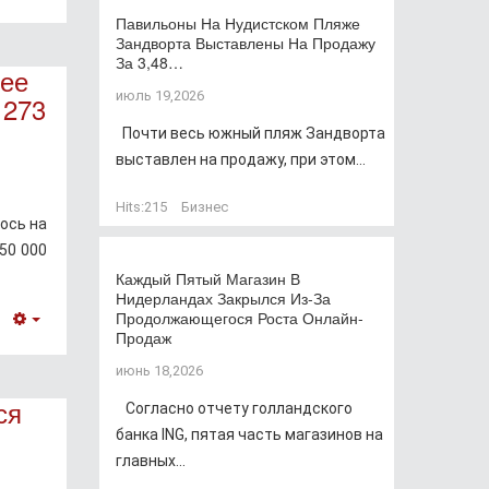
Empty
Павильоны На Нудистском Пляже
Зандворта Выставлены На Продажу
За 3,48…
лее
июль 19,2026
 273
Почти весь южный пляж Зандворта
выставлен на продажу, при этом...
Hits:
215
Бизнес
ось на
 50 000
Каждый Пятый Магазин В
Нидерландах Закрылся Из-За
Продолжающегося Роста Онлайн-
Empty
Продаж
июнь 18,2026
ся
Согласно отчету голландского
банка ING, пятая часть магазинов на
главных...