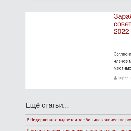
Зара
сове
2022 
Согласн
членов 
местных
Super U
Ещё статьи...
В Нидерландах выдается все больше количество ра
Рост цен на жилье продолжает замедляться, дости