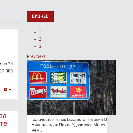
БИЗНЕС
1
2
3
Prev
Next
 на 23
37 000
Empty
за
Количество Точек Быстрого Питания В
те
Нидерландах Почти Удвоилось Менее
Чем…