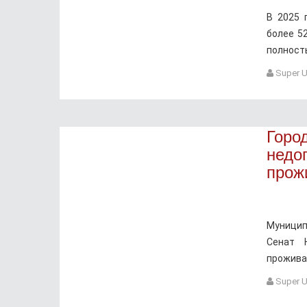
В 2025 
более 5
полност
Super U
Горо
недо
прож
Муницип
Сенат 
прожива
Super U