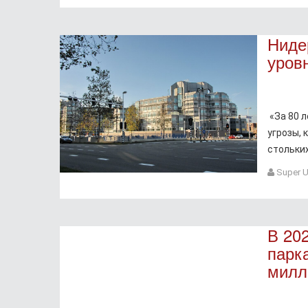
Ниде
уров
«За 80 л
угрозы, 
стольки
Super U
В 202
парк
милл