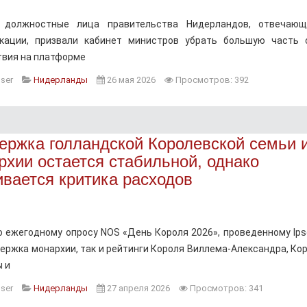
 должностные лица правительства Нидерландов, отвечаю
кации, призвали кабинет министров убрать большую часть 
твия на платформе
ser
Нидерланды
26 мая 2026
Просмотров: 392
ержка голландской Королевской семьи 
рхии остается стабильной, однако
ивается критика расходов
о ежегодному опросу NOS «День Короля 2026», проведенному Ipso
держка монархии, так и рейтинги Короля Виллема-Александра, Ко
 и
ser
Нидерланды
27 апреля 2026
Просмотров: 341