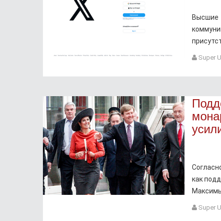
Высшие
коммуни
присутс
Super U
Подд
мона
усил
Согласн
как под
Максимы
Super U