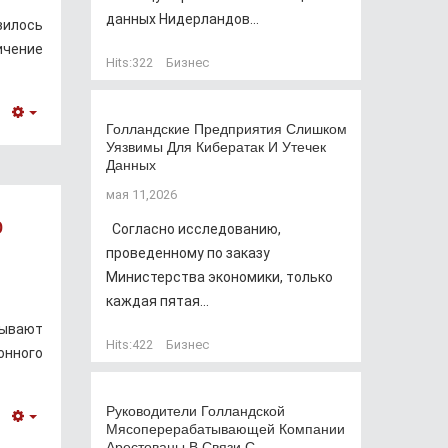
данных Нидерландов...
вилось
ичение
Hits:
322
Бизнес
Empty
Голландские Предприятия Слишком
Уязвимы Для Кибератак И Утечек
Данных
мая 11,2026
о
Согласно исследованию,
проведенному по заказу
Министерства экономики, только
каждая пятая...
зывают
Hits:
422
Бизнес
онного
Руководители Голландской
Мясоперерабатывающей Компании
Empty
Арестованы В Связи С