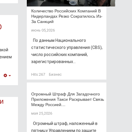
Количество Российских Компаний В
Нидерландах Резко Сократилось Из-
За Санкций
D
июнь 05,2026
По данным Национального
статистического управления (CBS),
акой
число российских компаний,
лением
зарегистрированных...
Hits:
267
Бизнес
Empty
Огромный Штраф Для Загадочного
 и
Приложения Такси Раскрывает Связь
Между Россией…
мая 25,2026
Огромный штраф, наложенный в
пятницу Управлением по защите