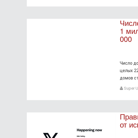
Числ
1 ми
000
Число д
целых 22
домов с
Super U
Прав
от ис