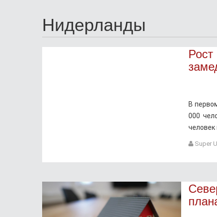
Нидерланды
Рост
заме
В перво
000 чел
человек
Super U
Севе
план