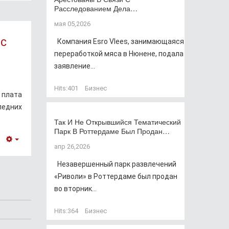
Расследованием Дела…
мая 05,2026
 с
Компания Esro Vlees, занимающаяся
переработкой мяса в Нюнене, подала
заявление...
Hits:
401
Бизнес
 плата
ледних
Так И Не Открывшийся Тематический
Парк В Роттердаме Был Продан…
Empty
апр 26,2026
Незавершенный парк развлечений
«Риволи» в Роттердаме был продан
во вторник...
Hits:
364
Бизнес