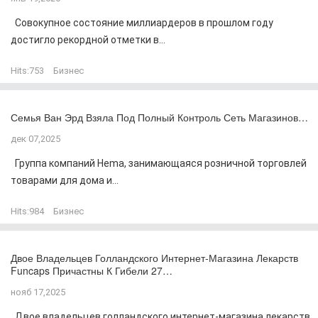
Совокупное состояние миллиардеров в прошлом году
достигло рекордной отметки в...
Hits:
753
Бизнес
Семья Ван Эрд Взяла Под Полный Контроль Сеть Магазинов…
дек 07,2025
Группа компаний Hema, занимающаяся розничной торговлей
товарами для дома и...
Hits:
984
Бизнес
Двое Владельцев Голландского Интернет-Магазина Лекарств
Funcaps Причастны К Гибели 27…
нояб 17,2025
Двое владельцев голландского интернет-магазина лекарств