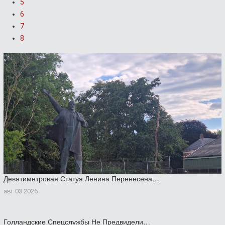
5
6
7
8
Девятиметровая Статуя Ленина Перенесена…
авг 03 2026
Голландские Спецслужбы Не Предвидели…