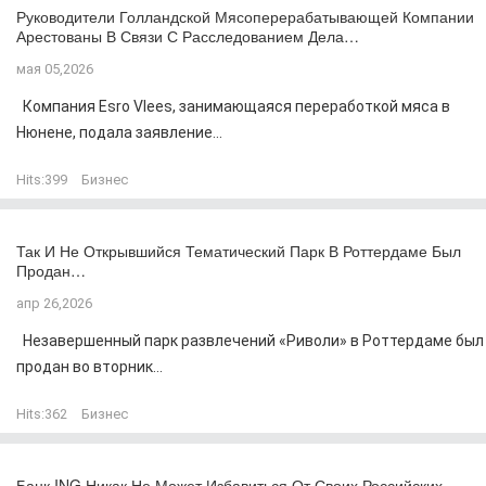
Руководители Голландской Мясоперерабатывающей Компании
Арестованы В Связи С Расследованием Дела…
мая 05,2026
Компания Esro Vlees, занимающаяся переработкой мяса в
Нюнене, подала заявление...
Hits:
399
Бизнес
Так И Не Открывшийся Тематический Парк В Роттердаме Был
Продан…
апр 26,2026
Незавершенный парк развлечений «Риволи» в Роттердаме был
продан во вторник...
Hits:
362
Бизнес
Банк ING Никак Не Может Избавиться От Своих Российских