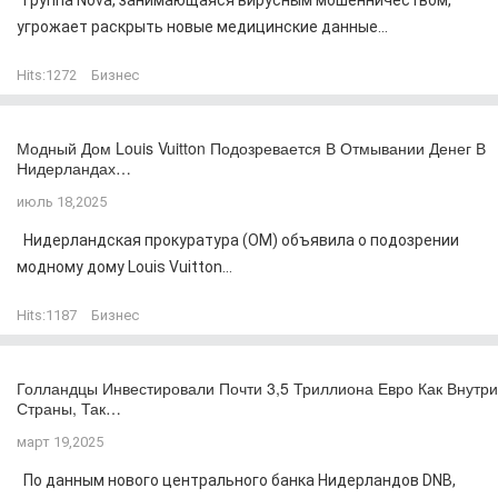
Группа Nova, занимающаяся вирусным мошенничеством,
угрожает раскрыть новые медицинские данные...
Hits:
1272
Бизнес
Модный Дом Louis Vuitton Подозревается В Отмывании Денег В
Нидерландах…
июль 18,2025
Нидерландская прокуратура (OM) объявила о подозрении
модному дому Louis Vuitton...
Hits:
1187
Бизнес
Голландцы Инвестировали Почти 3,5 Триллиона Евро Как Внутри
Страны, Так…
март 19,2025
По данным нового центрального банка Нидерландов DNB,