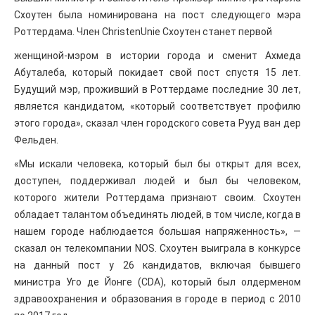
Схоутен была номинирована на пост следующего мэра
Роттердама. Член ChristenUnie Схоутен станет первой
женщиной-мэром в истории города и сменит Ахмеда
Абуталеба, который покидает свой пост спустя 15 лет.
Будущий мэр, проживший в Роттердаме последние 30 лет,
является кандидатом, «который соответствует профилю
этого города», сказал член городского совета Рууд ван дер
Фельден.
«Мы искали человека, который был бы открыт для всех,
доступен, поддерживал людей и был бы человеком,
которого жители Роттердама признают своим. Схоутен
обладает талантом объединять людей, в том числе, когда в
нашем городе наблюдается большая напряженность», —
сказал он телекомпании NOS. Схоутен выиграла в конкурсе
на данный пост у 26 кандидатов, включая бывшего
министра Уго де Йонге (CDA), который был олдерменом
здравоохранения и образования в городе в период с 2010