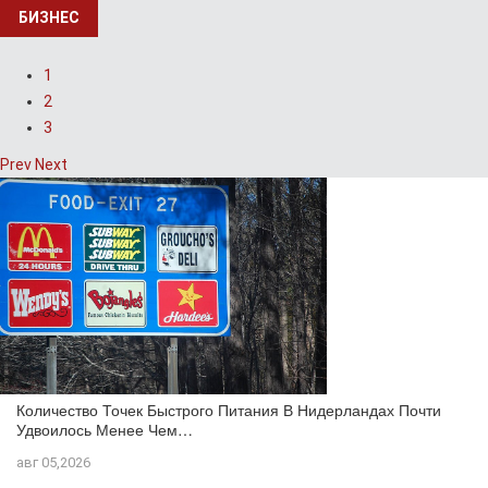
БИЗНЕС
1
2
3
Prev
Next
Количество Точек Быстрого Питания В Нидерландах Почти
Удвоилось Менее Чем…
авг 05,2026