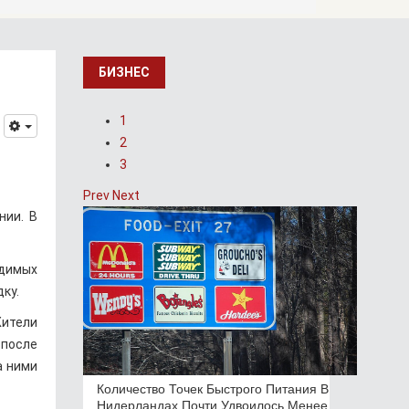
БИЗНЕС
1
2
3
Prev
Next
нии. В
одимых
ку.
Жители
 после
а ними
Количество Точек Быстрого Питания В
Нидерландах Почти Удвоилось Менее