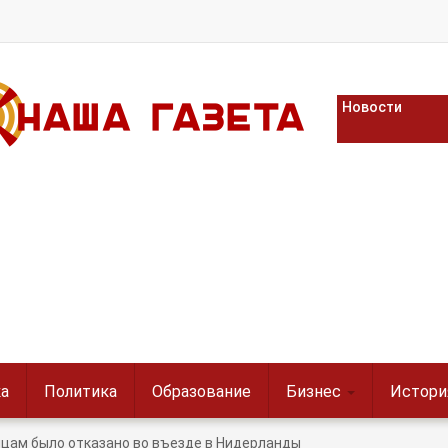
Новости
а
Политика
Образование
Бизнес
Истори
нцам было отказано во въезде в Нидерланды