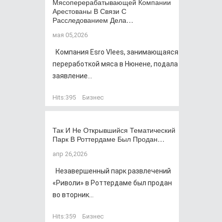
Мясоперерабатывающей Компании
Арестованы В Связи С
Расследованием Дела…
мая 05,2026
Компания Esro Vlees, занимающаяся
переработкой мяса в Нюнене, подала
заявление...
Hits:
395
Бизнес
Так И Не Открывшийся Тематический
Парк В Роттердаме Был Продан…
апр 26,2026
Незавершенный парк развлечений
«Риволи» в Роттердаме был продан
во вторник...
Hits:
359
Бизнес