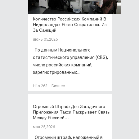
Количество Российских Компаний В
Нидерландах Резко Сократилось Из-
За Санкций
июнь 05,2026
По данным Национального
статистического управления (CBS),
число российских компаний,
зарегистрированных...
Hits:
263
Бизнес
Огромный Штраф Для Загадочного
Приложения Такси Раскрывает Связь
Между Россией…
мая 25,2026
Огромный штраф, наложенный в