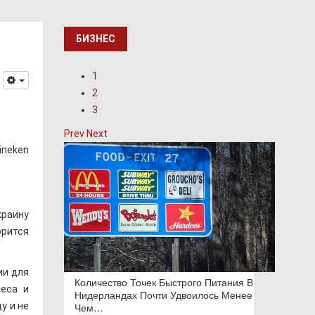
БИЗНЕС
1
2
3
Prev
Next
ineken
краину
орится
ии для
Количество Точек Быстрого Питания В
неса и
Нидерландах Почти Удвоилось Менее
у и не
Чем…