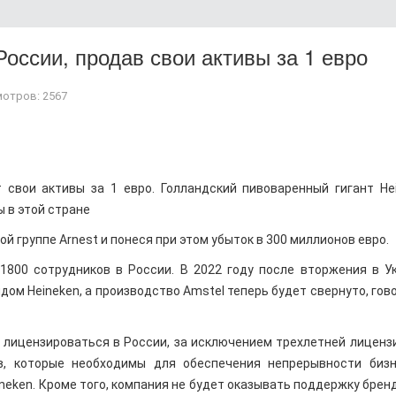
России, продав свои активы за 1 евро
отров: 2567
 свои активы за 1 евро. Голландский пивоваренный гигант He
ы в этой стране
й группе Arnest и понеся при этом убыток в 300 миллионов евро.
1800 сотрудников в России. В 2022 году после вторжения в У
ом Heineken, а производство Amstel теперь будет свернуто, гов
 лицензироваться в России, за исключением трехлетней лиценз
в, которые необходимы для обеспечения непрерывности биз
neken. Кроме того, компания не будет оказывать поддержку бренд