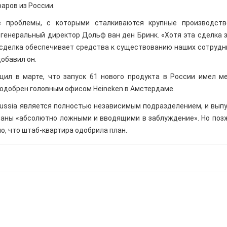
раров из России.
 проблемы, с которыми сталкиваются крупные производств
 генеральный директор Дольф ван ден Бринк. «Хотя эта сделка 
 сделка обеспечивает средства к существованию наших сотрудн
добавил он.
щил в марте, что запуск 61 нового продукта в России имел м
л одобрен головным офисом Heineken в Амстердаме.
Russia является полностью независимым подразделением, и вып
званы «абсолютно ложными и вводящими в заблуждение». Но поз
о, что штаб-квартира одобрила план.