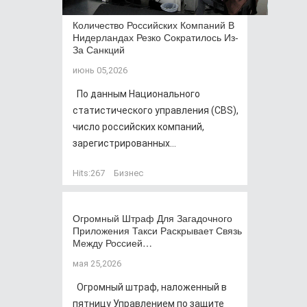
Количество Российских Компаний В
Нидерландах Резко Сократилось Из-
За Санкций
июнь 05,2026
По данным Национального
статистического управления (CBS),
число российских компаний,
зарегистрированных...
Hits:
267
Бизнес
Огромный Штраф Для Загадочного
Приложения Такси Раскрывает Связь
Между Россией…
мая 25,2026
Огромный штраф, наложенный в
пятницу Управлением по защите