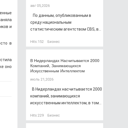
авг 05,2026
енные
По данным, опубликованным в
заняла
среду национальным
иков и
статистическим агентством CBS, в...
Hits:
152
Бизнес
есто в
устила
В Нидерландах Насчитывается 2000
Компаний, Занимающихся
же оно
Искусственным Интеллектом
июль 21,2026
В Нидерландах насчитывается 2000
компаний, занимающихся
искусственным интеллектом, в том...
Hits:
229
Бизнес