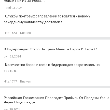
Новый Пик Из-За Роста…
нояб 03,2024
Службы почтовых отправлений готовятся к новому
рекордному количеству доставок в...
Hits:
1553
Бизнес
В Нидерландах Стало На Треть Меньше Баров И Кафе С…
окт 23,2024
Количество баров и кафе в Нидерландах сократилось на
треть с...
Hits:
1747
Бизнес
Российская Госкомпания Переводит Прибыль От Продажи Урана
Через Нидерланды …
авг 19,2024