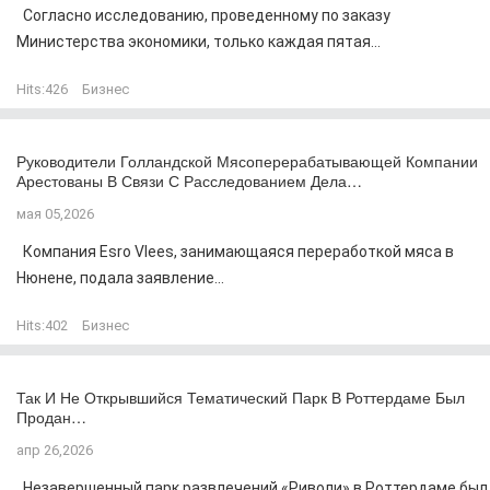
Согласно исследованию, проведенному по заказу
Министерства экономики, только каждая пятая...
Hits:
426
Бизнес
Руководители Голландской Мясоперерабатывающей Компании
Арестованы В Связи С Расследованием Дела…
мая 05,2026
Компания Esro Vlees, занимающаяся переработкой мяса в
Нюнене, подала заявление...
Hits:
402
Бизнес
Так И Не Открывшийся Тематический Парк В Роттердаме Был
Продан…
апр 26,2026
Незавершенный парк развлечений «Риволи» в Роттердаме был