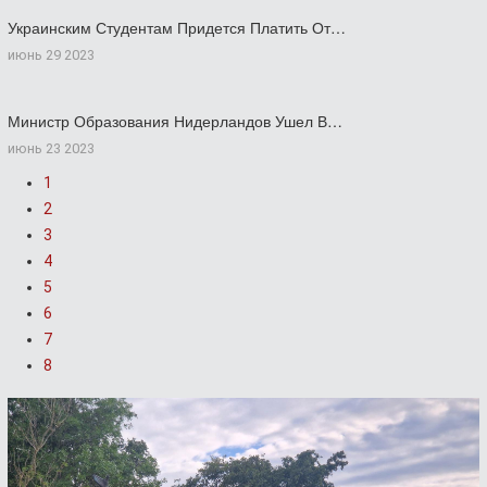
Украинским Студентам Придется Платить От…
июнь 29 2023
Министр Образования Нидерландов Ушел В…
июнь 23 2023
1
2
3
4
5
6
7
8