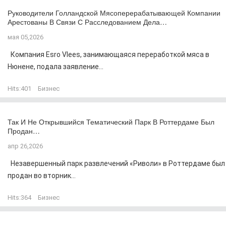
Руководители Голландской Мясоперерабатывающей Компании
Арестованы В Связи С Расследованием Дела…
мая 05,2026
Компания Esro Vlees, занимающаяся переработкой мяса в
Нюнене, подала заявление...
Hits:
401
Бизнес
Так И Не Открывшийся Тематический Парк В Роттердаме Был
Продан…
апр 26,2026
Незавершенный парк развлечений «Риволи» в Роттердаме был
продан во вторник...
Hits:
364
Бизнес