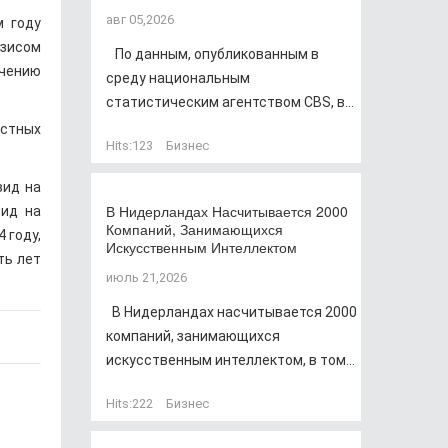
авг 05,2026
м году
изисом
По данным, опубликованным в
чению
среду национальным
статистическим агентством CBS, в...
естных
Hits:
123
Бизнес
вид на
В Нидерландах Насчитывается 2000
вид на
Компаний, Занимающихся
 году,
Искусственным Интеллектом
ть лет
июль 21,2026
В Нидерландах насчитывается 2000
компаний, занимающихся
искусственным интеллектом, в том...
Hits:
222
Бизнес