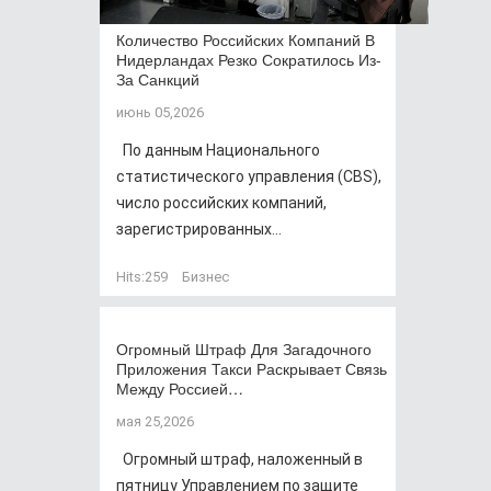
Количество Российских Компаний В
Нидерландах Резко Сократилось Из-
За Санкций
июнь 05,2026
По данным Национального
статистического управления (CBS),
число российских компаний,
зарегистрированных...
Hits:
259
Бизнес
Огромный Штраф Для Загадочного
Приложения Такси Раскрывает Связь
Между Россией…
мая 25,2026
Огромный штраф, наложенный в
пятницу Управлением по защите