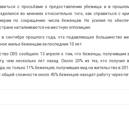
авиться с просьбами о предоставлении убежища и в прошло
азделился во мнениях относительно того, как справиться с кр
мерам по сокращению числа беженцев. Но усилия по обеспе
стране наталкиваются на местную оппозицию.
 в сентябре прошлого года, что подавляющее большинство м
ное жилье беженцам за последние 10 лет.
ство CBS сообщило 13 апреля о том, что беженцы, получившие 
у, чем несколько лет назад. Около 20% из тех, кто получил 
ода, но только 11% беженцев, получивших вид на жительство в 2014
в общей сложности около 45% беженцев находят работу через пя