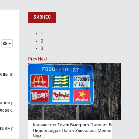
БИЗНЕС
1
2
3
Prev
Next
годы в
днему
ловек,
Количество Точек Быстрого Питания В
да ему
Нидерландах Почти Удвоилось Менее
Чем…