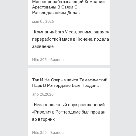
Мясоперерабатывающей Компании
Арестованы В Связи С
Расследованием Дела…
мая 05,2026
Компания Esro Vlees, занимающаяся
переработкой мяса в Нюнене, подала
заявление...
Hits:
395
Бизнес
Так И Не Открывшийся Тематический
Парк В Роттердаме Был Продан…
апр 26,2026
Незавершенный парк развлечений
«Риволи» в Роттердаме был продан
во вторник...
Hits:
359
Бизнес