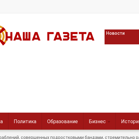
Новости
а
Политика
Образование
Бизнес
Истори
раблений, совершенных подростковыми бандами, стремительно р