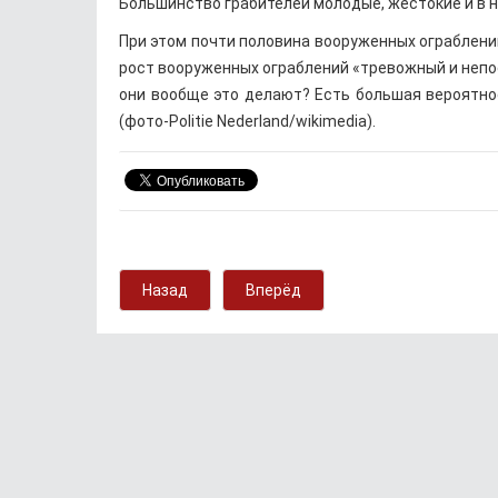
Большинство грабителей молодые, жестокие и в 
При этом почти половина вооруженных ограблений
рост вооруженных ограблений «тревожный и непо
они вообще это делают? Есть большая вероятност
(фото-Politie Nederland/wikimedia).
Назад
Вперёд