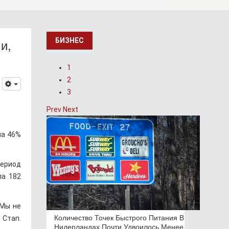
и,
БИЗНЕС
1
2
3
Prev
Next
на 46%
период
ла 182
 Мы не
Количество Точек Быстрого Питания В
 Стап.
Нидерландах Почти Удвоилось Менее