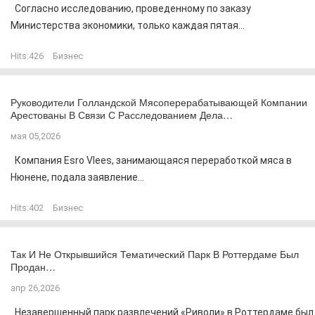
Согласно исследованию, проведенному по заказу
Министерства экономики, только каждая пятая...
Hits:
426
Бизнес
Руководители Голландской Мясоперерабатывающей Компании
Арестованы В Связи С Расследованием Дела…
мая 05,2026
Компания Esro Vlees, занимающаяся переработкой мяса в
Нюнене, подала заявление...
Hits:
402
Бизнес
Так И Не Открывшийся Тематический Парк В Роттердаме Был
Продан…
апр 26,2026
Незавершенный парк развлечений «Риволи» в Роттердаме был