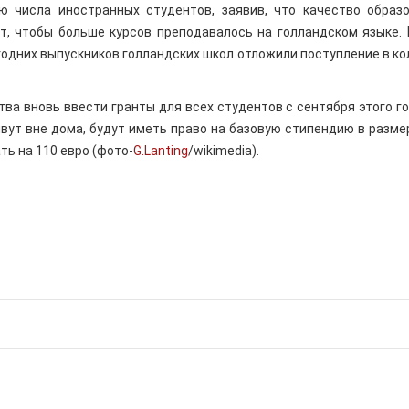
 числа иностранных студентов, заявив, что качество образ
т, чтобы больше курсов преподавалось на голландском языке.
годних выпускников голландских школ отложили поступление в к
а вновь ввести гранты для всех студентов с сентября этого го
вут вне дома, будут иметь право на базовую стипендию в разме
ать на 110 евро (фото-
G.Lanting
/wikimedia).