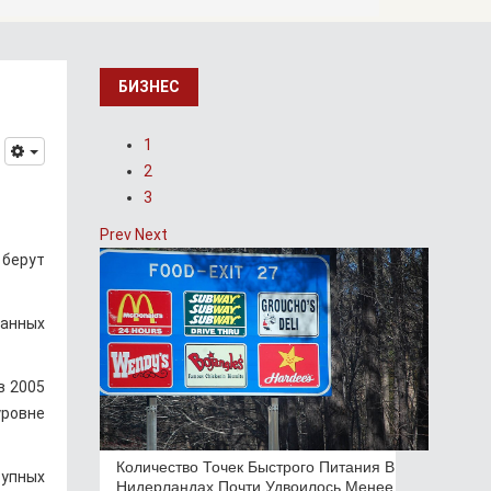
БИЗНЕС
1
2
3
Prev
Next
берут
ранных
в 2005
уровне
Количество Точек Быстрого Питания В
рупных
Нидерландах Почти Удвоилось Менее