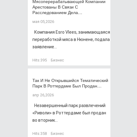
Мясоперерабатывающей Компании
Арестованы В Связи С
Расследованием Дела…
мая 05,2026
Компания Esro Vlees, занимающаяся
переработкой мяса в Нюнене, подала
заявление...
Hits:
395
Бизнес
Так И Не Открывшийся Тематический
Парк В Роттердаме Был Продан…
апр 26,2026
Незавершенный парк развлечений
«Риволи» в Роттердаме был продан
во вторник...
Hits:
358
Бизнес