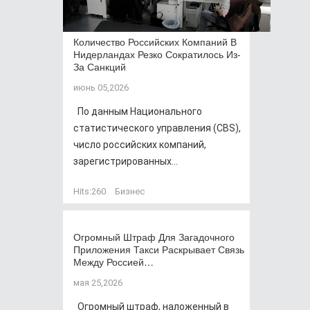
Количество Российских Компаний В
Нидерландах Резко Сократилось Из-
За Санкций
июнь 05,2026
По данным Национального
статистического управления (CBS),
число российских компаний,
зарегистрированных...
Hits:
260
Бизнес
Огромный Штраф Для Загадочного
Приложения Такси Раскрывает Связь
Между Россией…
мая 25,2026
Огромный штраф, наложенный в