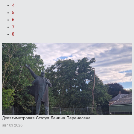
4
5
6
7
8
Девятиметровая Статуя Ленина Перенесена…
авг 03 2026