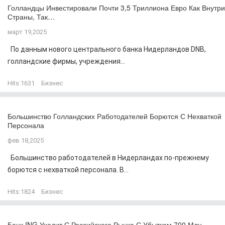
Голландцы Инвестировали Почти 3,5 Триллиона Евро Как Внутри
Страны, Так…
март 19,2025
По данным нового центрального банка Нидерландов DNB,
голландские фирмы, учреждения...
Hits:
1631
Бизнес
Большинство Голландских Работодателей Борются С Нехваткой
Персонала
фев 18,2025
Большинство работодателей в Нидерландах по-прежнему
борются с нехваткой персонала. В...
Hits:
1824
Бизнес
Банк ING Уходит С Российского Рынка С Убытком 700 Млн…