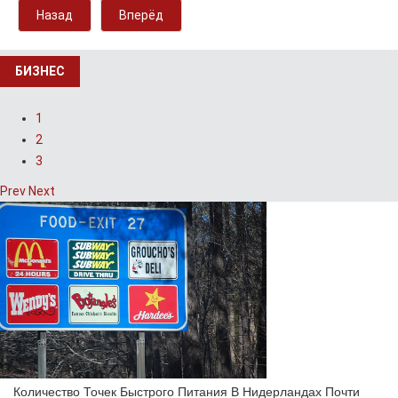
Назад
Вперёд
БИЗНЕС
1
2
3
Prev
Next
Количество Точек Быстрого Питания В Нидерландах Почти