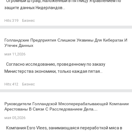
Огромный штраф, наложенный в пятницу Управлением по
защите данных Нидерландов...
Hits:
319
Бизнес
Голландские Предприятия Слишком Уязвимы Для Кибератак И
Утечек Данных
мая 11,2026
Согласно исследованию, проведенному по заказу
Министерства экономики, только каждая пятая...
Hits:
412
Бизнес
Руководители Голландской Мясоперерабатывающей Компании
Арестованы В Связи С Расследованием Дела…
мая 05,2026
Компания Esro Vlees, занимающаяся переработкой мяса в