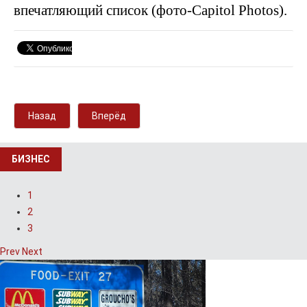
впечатляющий список (фото-Capitol Photos).
Назад
Вперёд
БИЗНЕС
1
2
3
Prev
Next