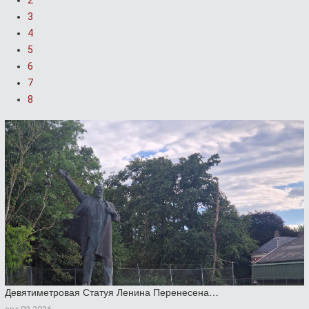
2
3
4
5
6
7
8
Девятиметровая Статуя Ленина Перенесена…