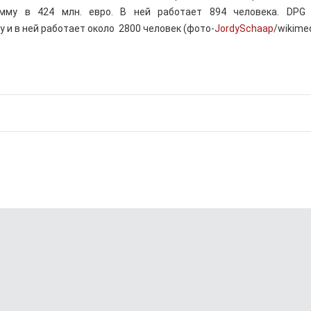
мму в 424 млн. евро. В ней работает 894 человека. DPG 
у и в ней работает около 2800 человек (фото-
JordySchaap
/wikimed