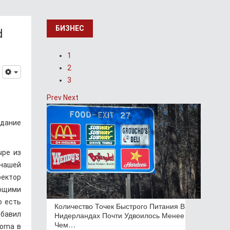
d
БИЗНЕС
1
2
3
Prev
Next
здание
ыре из
 нашей
ректор
ющими
о есть
Количество Точек Быстрого Питания В
обавил
Нидерландах Почти Удвоилось Менее
Чем…
noma в