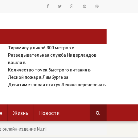
Тирамису длиной 300 метров в
Разведывательная служба Нидерландов
вошла в
Количество точек быстрого питания в
Лесной пожар в Лимбурге за
Девятиметровая статуя Ленина перенесена в
я
Жизнь
Новости
 онлайн-издание Nu.nl