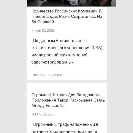
Количество Российских Компаний В
Нидерландах Резко Сократилось Из-
За Санкций
июнь 05,2026
По данным Национального
статистического управления (CBS),
число российских компаний,
зарегистрированных...
Hits:
267
Бизнес
Огромный Штраф Для Загадочного
Приложения Такси Раскрывает Связь
Между Россией…
мая 25,2026
Огромный штраф, наложенный в
пятницу Управлением по защите