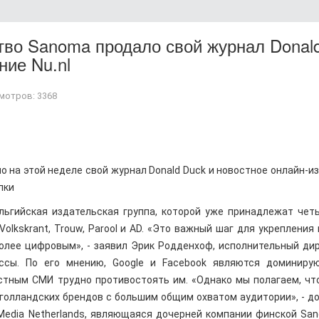
тво Sanoma продало свой журнал Donal
ние Nu.nl
мотров: 3368
 на этой неделе свой журнал Donald Duck и новостное онлайн-и
лки
ельгийская издательская группа, которой уже принадлежат чет
olkskrant, Trouw, Parool и AD. «Это важный шаг для укрепления
более цифровым», - заявил Эрик Родденхоф, исполнительный ди
ссы. По его мнению, Google и Facebook являются доминиру
стным СМИ трудно противостоять им. «Однако мы полагаем, чт
голландских брендов с большим общим охватом аудитории», - д
Media Netherlands, являющаяся дочерней компании финской Sa