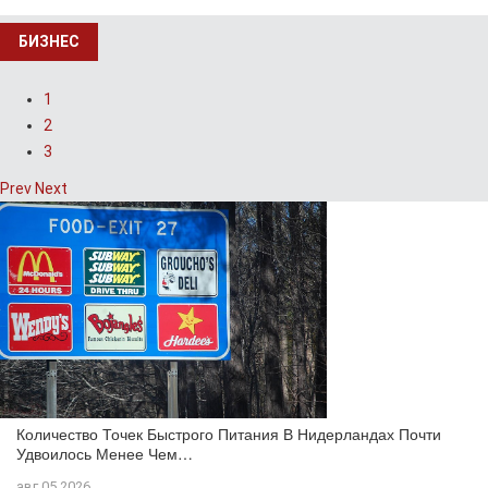
БИЗНЕС
1
2
3
Prev
Next
Количество Точек Быстрого Питания В Нидерландах Почти
Удвоилось Менее Чем…
авг 05,2026