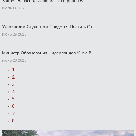
Запрет На Использование Телефонов В…
июль 06 2023
Украинским Студентам Придется Платить От…
июнь 29 2023
Министр Образования Нидерландов Ушел В…
июнь 23 2023
1
2
3
4
5
6
7
8