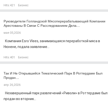
Hits:
421
Бизнес
Руководители Голландской Мясоперерабатывающей Компании
Арестованы В Связи С Расследованием Дела…
мая 05,2026
Компания Esro Vlees, занимающаяся переработкой мяса в
Нюнене, подала заявление...
Hits:
401
Бизнес
Так И Не Открывшийся Тематический Парк В Роттердаме Был
Продан…
апр 26,2026
Незавершенный парк развлечений «Риволи» в Роттердаме был
продан во вторник...