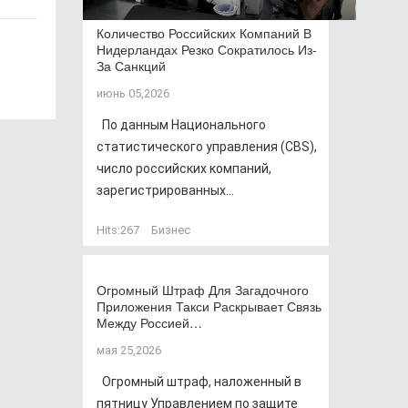
Количество Российских Компаний В
Нидерландах Резко Сократилось Из-
За Санкций
июнь 05,2026
По данным Национального
статистического управления (CBS),
число российских компаний,
зарегистрированных...
Hits:
267
Бизнес
Огромный Штраф Для Загадочного
Приложения Такси Раскрывает Связь
Между Россией…
мая 25,2026
Огромный штраф, наложенный в
пятницу Управлением по защите