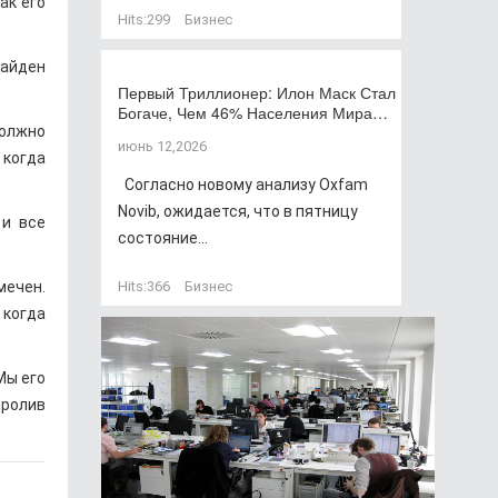
ак его
Hits:
299
Бизнес
найден
Первый Триллионер: Илон Маск Стал
Богаче, Чем 46% Населения Мира…
должно
июнь 12,2026
 когда
Согласно новому анализу Oxfam
Novib, ожидается, что в пятницу
 и все
состояние...
мечен.
Hits:
366
Бизнес
 когда
Мы его
пролив