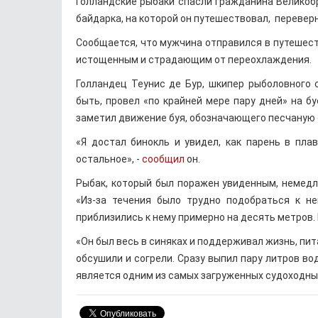
Голландские рыбаки спасли гражданина Великобр
байдарка, на которой он путешествовал, перевер
Сообщается, что мужчина отправился в путешеств
истощенным и страдающим от переохлаждения.
Голландец Теунис де Бур, шкипер рыболовного 
быть, провел «по крайней мере пару дней» на б
заметил движение буя, обозначающего песчаную 
«Я достал бинокль и увидел, как парень в плав
остальное», -
сообщил
он.
Рыбак, который был поражен увиденным, немедле
«Из-за течения было трудно подобраться к не
приблизились к нему примерно на десять метров. 
«Он был весь в синяках и поддерживал жизнь, пит
обсушили и согрели. Сразу выпил пару литров во
является одним из самых загруженных судоходных 