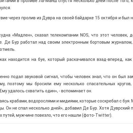
итании в проливе Ла-Манш спустя несколько дней после того, к
нулся.
ие через пролив из Дувра на своей байдарке 15 октября и был 
судна «Мадлен», сказал телекомпании NOS, что этот человек, 
уе. Де Бур работал над своим электронным бортовым журналом,
отмель.
ках находится на буе, который раскачивался взад-вперед, как
нно подал звуковой сигнал, чтобы человек знал, что он был за
му, поэтому мы бросили ему несколько спасательных кругов,
Ему удалось схватить один», - вспоминает он.
аясь крабами, водорослями и мидиями, которые соскребал с буя. 
ды. Он не спал несколько дней», добавил Де Бур. Хотя Дуврский 
путей, мужчине повезло, что его нашли (фото-Twitter).