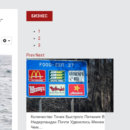
-
БИЗНЕС
1
2
3
Prev
Next
Количество Точек Быстрого Питания В
Нидерландах Почти Удвоилось Менее
Чем…