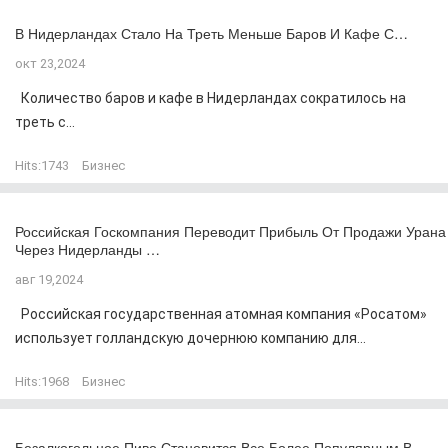
В Нидерландах Стало На Треть Меньше Баров И Кафе С…
окт 23,2024
Количество баров и кафе в Нидерландах сократилось на
треть с...
Hits:
1743
Бизнес
Российская Госкомпания Переводит Прибыль От Продажи Урана
Через Нидерланды …
авг 19,2024
Российская государственная атомная компания «Росатом»
использует голландскую дочернюю компанию для...
Hits:
1968
Бизнес
Безалкогольное Пиво Становится Все Более Популярным В