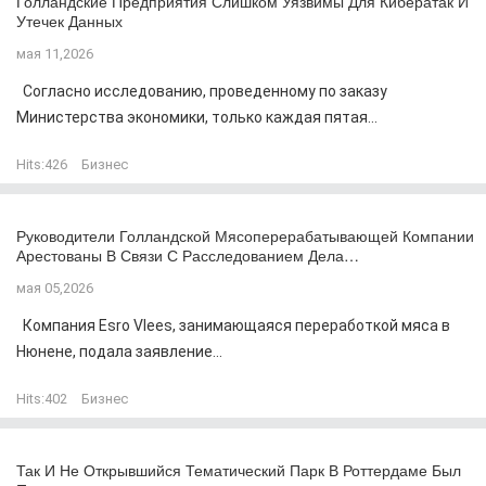
Голландские Предприятия Слишком Уязвимы Для Кибератак И
Утечек Данных
мая 11,2026
Согласно исследованию, проведенному по заказу
Министерства экономики, только каждая пятая...
Hits:
426
Бизнес
Руководители Голландской Мясоперерабатывающей Компании
Арестованы В Связи С Расследованием Дела…
мая 05,2026
Компания Esro Vlees, занимающаяся переработкой мяса в
Нюнене, подала заявление...
Hits:
402
Бизнес
Так И Не Открывшийся Тематический Парк В Роттердаме Был