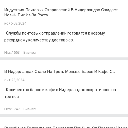
Индустрия Почтовых Отправлений В Нидерландах Ожидает
Новый Пик Из-За Роста…
нояб 03,2024
Службы почтовых отправлений готовятся к новому
рекордному количеству доставок в...
Hits:
1553
Бизнес
В Нидерландах Стало На Треть Меньше Баров И Кафе С…
окт 23,2024
Количество баров и кафе в Нидерландах сократилось на
треть с...
Hits:
1747
Бизнес
Российская Госкомпания Переводит Прибыль От Продажи Урана