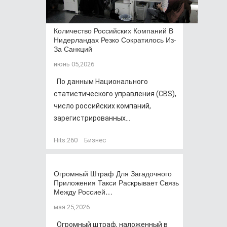
Количество Российских Компаний В
Нидерландах Резко Сократилось Из-
За Санкций
июнь 05,2026
По данным Национального
статистического управления (CBS),
число российских компаний,
зарегистрированных...
Hits:
260
Бизнес
Огромный Штраф Для Загадочного
Приложения Такси Раскрывает Связь
Между Россией…
мая 25,2026
Огромный штраф, наложенный в