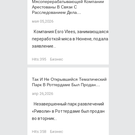
Мясоперерабатывающей Компании
Арестованы В Связи С
Расследованием Дела…
мая 05,2026
Компания Esro Vlees, занимающаяся
переработкой мяса в Нюнене, подала
заявление...
Hits:
395
Бизнес
Так И Не Открывшийся Тематический
Парк В Роттердаме Был Продан…
апр 26,2026
Незавершенный парк развлечений
«Риволи» в Роттердаме был продан
во вторник...
Hits:
358
Бизнес