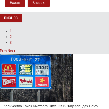
Назад
Вперёд
БИЗНЕС
1
2
3
Prev
Next
Количество Точек Быстрого Питания В Нидерландах Почти