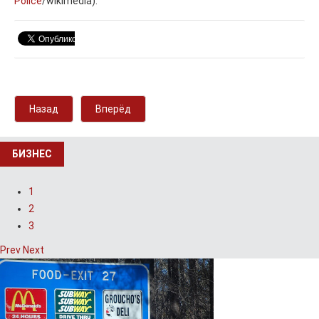
Police
/wikimedia).
Назад
Вперёд
БИЗНЕС
1
2
3
Prev
Next