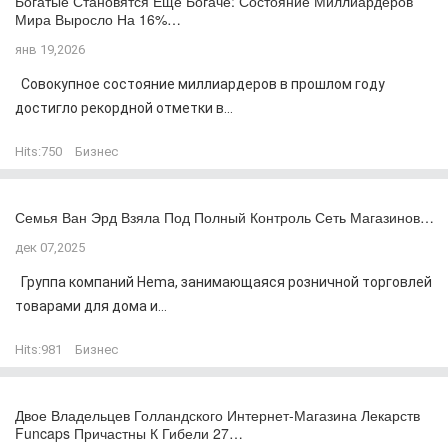
Богатые Становятся Еще Богаче: Состояние Миллиардеров
Мира Выросло На 16%…
янв 19,2026
Совокупное состояние миллиардеров в прошлом году
достигло рекордной отметки в...
Hits:
750
Бизнес
Семья Ван Эрд Взяла Под Полный Контроль Сеть Магазинов…
дек 07,2025
Группа компаний Hema, занимающаяся розничной торговлей
товарами для дома и...
Hits:
981
Бизнес
Двое Владельцев Голландского Интернет-Магазина Лекарств
Funcaps Причастны К Гибели 27…