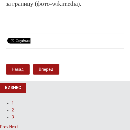
за границу (фото-wikimedia).
Назад
Вперёд
БИЗНЕС
1
2
3
Prev
Next