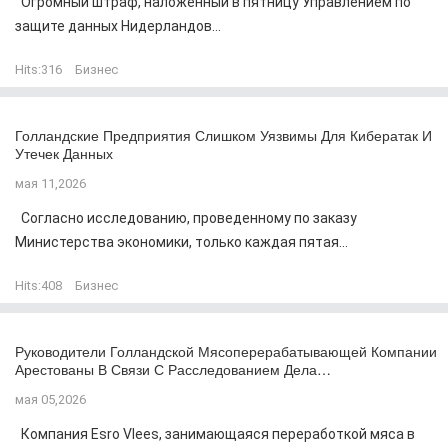
Огромный штраф, наложенный в пятницу Управлением по
защите данных Нидерландов...
Hits:
316
Бизнес
Голландские Предприятия Слишком Уязвимы Для Кибератак И
Утечек Данных
мая 11,2026
Согласно исследованию, проведенному по заказу
Министерства экономики, только каждая пятая...
Hits:
408
Бизнес
Руководители Голландской Мясоперерабатывающей Компании
Арестованы В Связи С Расследованием Дела…
мая 05,2026
Компания Esro Vlees, занимающаяся переработкой мяса в