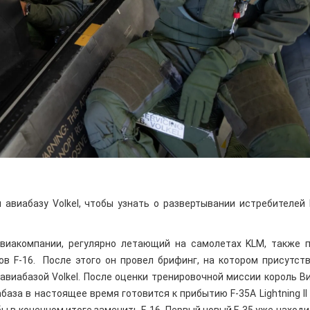
авиабазу Volkel, чтобы узнать о развертывании истребителей 
виакомпании, регулярно летающий на самолетах KLM, также 
ов F-16. После этого он провел брифинг, на котором присутст
иабазой Volkel. После оценки тренировочной миссии король В
аза в настоящее время готовится к прибытию F-35A Lightning II (