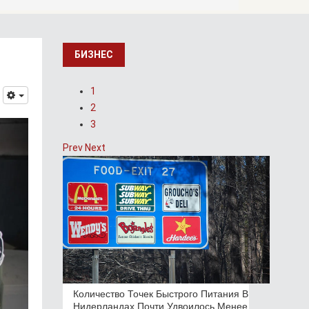
БИЗНЕС
1
2
3
Prev
Next
Количество Точек Быстрого Питания В
Нидерландах Почти Удвоилось Менее