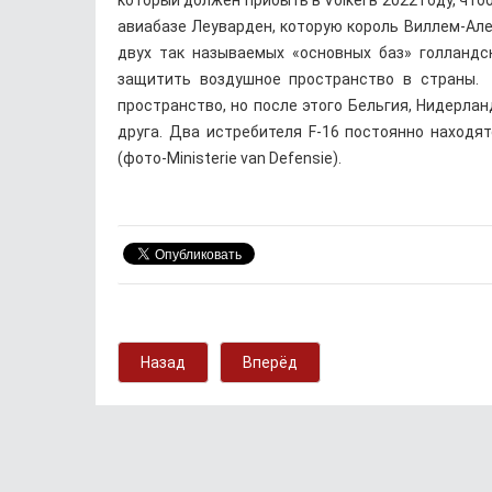
который должен прибыть в Volkel в 2022 году, что
авиабазе Леуварден, которую король Виллем-Алек
двух так называемых «основных баз» голландс
защитить воздушное пространство в страны.
пространство, но после этого Бельгия, Нидерл
друга. Два истребителя F-16 постоянно находя
(фото-Ministerie van Defensie).
Назад
Вперёд