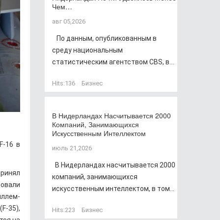
Чем…
авг 05,2026
По данным, опубликованным в
среду национальным
статистическим агентством CBS, в...
Hits:
136
Бизнес
В Нидерландах Насчитывается 2000
Компаний, Занимающихся
Искусственным Интеллектом
F-16 в
июль 21,2026
В Нидерландах насчитывается 2000
принял
компаний, занимающихся
вовали
искусственным интеллектом, в том...
иллем-
F-35),
Hits:
223
Бизнес