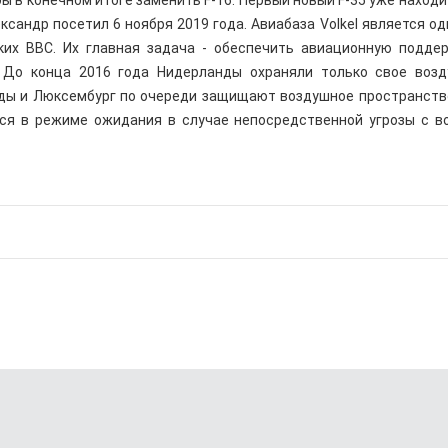
бы в конечном итоге заменить F-16. Первый новый F-35 уже находи
сандр посетил 6 ноября 2019 года. Авиабаза Volkel является од
ких ВВС. Их главная задача - обеспечить авиационную подде
 До конца 2016 года Нидерланды охраняли только свое воз
анды и Люксембург по очереди защищают воздушное пространств
тся в режиме ожидания в случае непосредственной угрозы с в