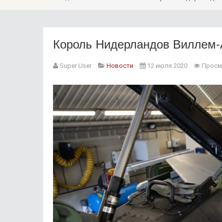
Король Нидерландов Виллем-А
Super User
Новости
12 июля 2020
Просм