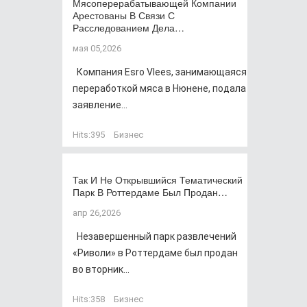
Мясоперерабатывающей Компании
Арестованы В Связи С
Расследованием Дела…
мая 05,2026
Компания Esro Vlees, занимающаяся
переработкой мяса в Нюнене, подала
заявление...
Hits:
395
Бизнес
Так И Не Открывшийся Тематический
Парк В Роттердаме Был Продан…
апр 26,2026
Незавершенный парк развлечений
«Риволи» в Роттердаме был продан
во вторник...
Hits:
358
Бизнес