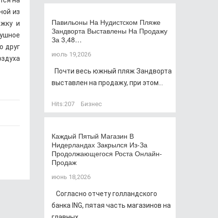
тся на
ной из
Павильоны На Нудистском Пляже
ржку и
Зандворта Выставлены На Продажу
душное
За 3,48…
о друг
июль 19,2026
оздуха
Почти весь южный пляж Зандворта
выставлен на продажу, при этом...
Hits:
207
Бизнес
Каждый Пятый Магазин В
Нидерландах Закрылся Из-За
Продолжающегося Роста Онлайн-
Продаж
июнь 18,2026
Согласно отчету голландского
банка ING, пятая часть магазинов на
главных...