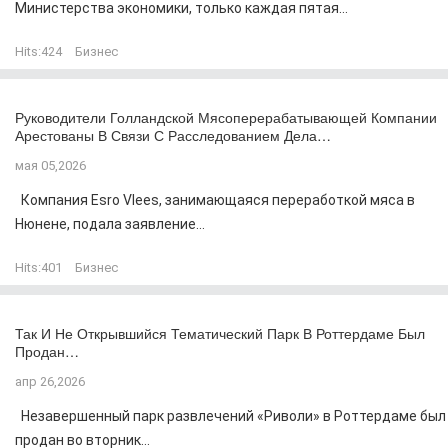
Министерства экономики, только каждая пятая...
Hits:
424
Бизнес
Руководители Голландской Мясоперерабатывающей Компании
Арестованы В Связи С Расследованием Дела…
мая 05,2026
Компания Esro Vlees, занимающаяся переработкой мяса в
Нюнене, подала заявление...
Hits:
401
Бизнес
Так И Не Открывшийся Тематический Парк В Роттердаме Был
Продан…
апр 26,2026
Незавершенный парк развлечений «Риволи» в Роттердаме был
продан во вторник...