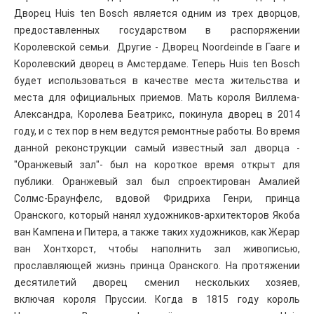
Дворец Huis ten Bosch является одним из трех дворцов,
предоставленных государством в распоряжении
Королевской семьи. Другие - Дворец Noordeinde в Гааге и
Королевский дворец в Амстердаме. Теперь Huis ten Bosch
будет использоваться в качестве места жительства и
места для официальных приемов. Мать короля Виллема-
Александра, Королева Беатрикс, покинула дворец в 2014
году, и с тех пор в нем ведутся ремонтные работы. Во время
данной реконструкции самый известный зал дворца -
"Оранжевый зал"- был на короткое время открыт для
публики. Оранжевый зал был спроектирован Амалией
Солмс-Браунфелс, вдовой Фридриха Генри, принца
Оранского, который нанял художников-архитекторов Якоба
ван Кампена и Питера, а также таких художников, как Жерар
ван Хонтхорст, чтобы наполнить зал живописью,
прославляющей жизнь принца Оранского. На протяжении
десятилетий дворец сменил нескольких хозяев,
включая короля Пруссии. Когда в 1815 году король