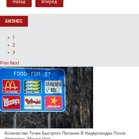
Назад
Вперёд
БИЗНЕС
1
2
3
Prev
Next
Количество Точек Быстрого Питания В Нидерландах Почти
Удвоилось Менее Чем…