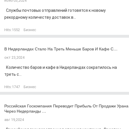
нояб 03,2024
Службы почтовых отправлений готовятся к новому
рекордному количеству доставок в...
Hits:
1552
Бизнес
В Нидерландах Стало На Треть Меньше Баров И Кафе С…
окт 23,2024
Количество баров и кафе в Нидерландах сократилось на
треть с...
Hits:
1747
Бизнес
Российская Госкомпания Переводит Прибыль От Продажи Урана
Через Нидерланды …
авг 19,2024