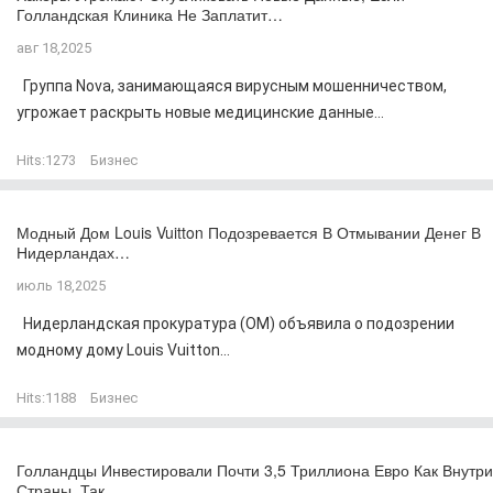
Голландская Клиника Не Заплатит…
авг 18,2025
Группа Nova, занимающаяся вирусным мошенничеством,
угрожает раскрыть новые медицинские данные...
Hits:
1273
Бизнес
Модный Дом Louis Vuitton Подозревается В Отмывании Денег В
Нидерландах…
июль 18,2025
Нидерландская прокуратура (OM) объявила о подозрении
модному дому Louis Vuitton...
Hits:
1188
Бизнес
Голландцы Инвестировали Почти 3,5 Триллиона Евро Как Внутри
Страны, Так…