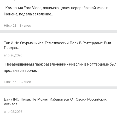
Компания Esro Vlees, занимающаяся переработкой мяса в
Нюнене, подала заявление...
Hits:
402
Бизнес
Так И Не Открывшийся Тематический Парк В Роттердаме Был
Продан…
апр 26,2026
Незавершенный парк развлечений «Риволи» в Роттердаме был
продан во вторник...
Hits:
365
Бизнес
Банк ING Никак Не Может Избавиться От Своих Российских
Активов…
апр 08,2026