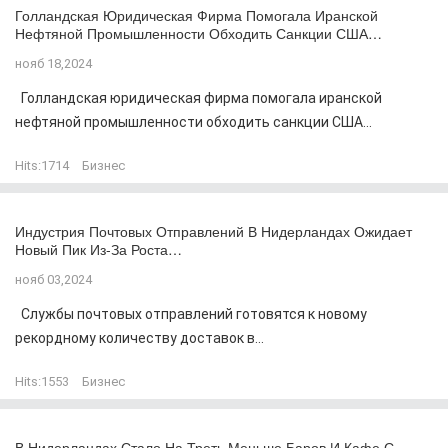
Голландская Юридическая Фирма Помогала Иранской
Нефтяной Промышленности Обходить Санкции США…
нояб 18,2024
Голландская юридическая фирма помогала иранской
нефтяной промышленности обходить санкции США...
Hits:
1714
Бизнес
Индустрия Почтовых Отправлений В Нидерландах Ожидает
Новый Пик Из-За Роста…
нояб 03,2024
Службы почтовых отправлений готовятся к новому
рекордному количеству доставок в...
Hits:
1553
Бизнес
В Нидерландах Стало На Треть Меньше Баров И Кафе С…