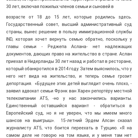
30 лет, включая пожилых членов семьи и сыновей в
возрасте от 18 до 15 лет, которые родились здесь.
Государственный совет, высший административный суд
страны, вынес решение в пользу иммиграционной службы
IND, которая хочет вернуть семью обратно, поскольку у
главы семьи - Реджепа Аслана- нет надлежащих
документов, дающих право на жительство в стране. Аслан
приехал в Нидерланды 30 лет назад и работал в ресторане,
который обанкротился в 2014 году. Затем выяснилось, что у
него нет вида на жительство, и теперь семье грозит
депортация. «Будущее этих детей выглядит очень плохо, -
заявил адвокат семьи Фрэнк ван Харен репортёру местной
телекомпании AT5, -но у нас закончились варианты.
Единственный оставшийся вариант - обратиться в
Европейский суд, но я не уверен, что мы имеем много
шансов на выигрыш». 15-летний Эрдем Алсан сказал
журналисту AT5, что боится переехать в Турцию. «Я на
самом деле не говорю на том языке, и у меня там нет