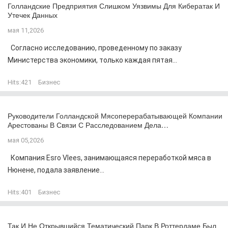
Голландские Предприятия Слишком Уязвимы Для Кибератак И
Утечек Данных
мая 11,2026
Согласно исследованию, проведенному по заказу
Министерства экономики, только каждая пятая...
Hits:
421
Бизнес
Руководители Голландской Мясоперерабатывающей Компании
Арестованы В Связи С Расследованием Дела…
мая 05,2026
Компания Esro Vlees, занимающаяся переработкой мяса в
Нюнене, подала заявление...
Hits:
401
Бизнес
Так И Не Открывшийся Тематический Парк В Роттердаме Был