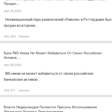
Продан…
апр 26,2026
Незавершенный парк развлечений «Риволи» в Роттердаме был
продан во вторник...
Hits:
364
Бизнес
Банк ING Никак Не Может Избавиться От Своих Российских
Активов…
апр 08,2026
ING никак не может избавиться от своих российских
банковских активов...
Hits:
471
Бизнес
Власти Нидерландов Пытаются Пресечь Использование
Легального Бизнеса Преступниками