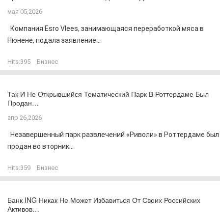
мая 05,2026
Компания Esro Vlees, занимающаяся переработкой мяса в
Нюнене, подала заявление...
Hits:
395
Бизнес
Так И Не Открывшийся Тематический Парк В Роттердаме Был
Продан…
апр 26,2026
Незавершенный парк развлечений «Риволи» в Роттердаме был
продан во вторник...
Hits:
359
Бизнес
Банк ING Никак Не Может Избавиться От Своих Российских
Активов…