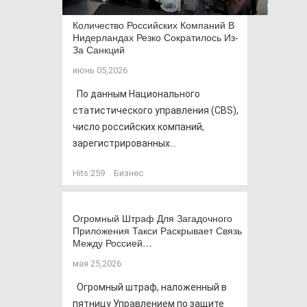
Количество Российских Компаний В
Нидерландах Резко Сократилось Из-
За Санкций
июнь 05,2026
По данным Национального
статистического управления (CBS),
число российских компаний,
зарегистрированных...
Hits:
259
Бизнес
Огромный Штраф Для Загадочного
Приложения Такси Раскрывает Связь
Между Россией…
мая 25,2026
Огромный штраф, наложенный в
пятницу Управлением по защите