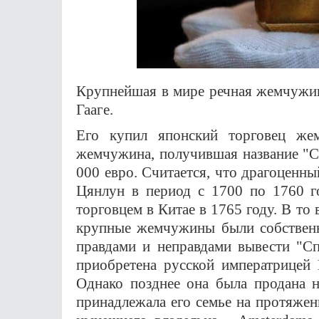
Крупнейшая в мире речная жемчужина
Гааге.
Его купил японский торговец же
жемчужина, получившая название "С
000 евро. Считается, что драгоценн
Цянлун в период с 1700 по 1760 г
торговцем в Китае в 1765 году. В то 
крупные жемчужины были собственн
правдами и неправдами вывести "Сп
приобретена русской императрицей
Однако позднее она была продана 
принадлежала его семье на протяжен