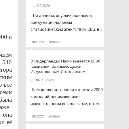
авг 05,2026
По данным, опубликованным в
среду национальным
статистическим агентством CBS, в...
000 в
Hits:
123
Бизнес
ющем
В Нидерландах Насчитывается 2000
в 540
Компаний, Занимающихся
атора
Искусственным Интеллектом
ским
июль 21,2026
о все
В Нидерландах насчитывается 2000
семи
компаний, занимающихся
 была
искусственным интеллектом, в том...
аже.
 она
Hits:
222
Бизнес
ки её