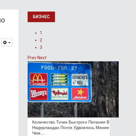
по
БИЗНЕС
1
2
3
Prev
Next
Количество Точек Быстрого Питания В
Нидерландах Почти Удвоилось Менее
Чем…