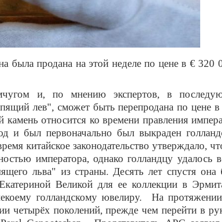
 была продана на этой неделе по цене в € 320 
мчугом и, по мнению экспертов, в последу
пящий лев", сможет быть перепродана по цене 
ый камень относится ко времени правления импер
од и был первоначально был выкраден голланд
время китайское законодательство утверждало, чт
остью императора, однако голландцу удалось в
ящего льва" из страны. Десять лет спустя она
 Екатериной Великой для ее коллекции в Эрмит
некоему голландскому ювелиру. На протяжении
ии четырёх поколений, прежде чем перейти в ру