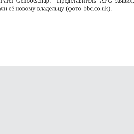
Parel Genootschap. Представитель APG заявил
чи её новому владельцу (фото-bbc.co.uk).