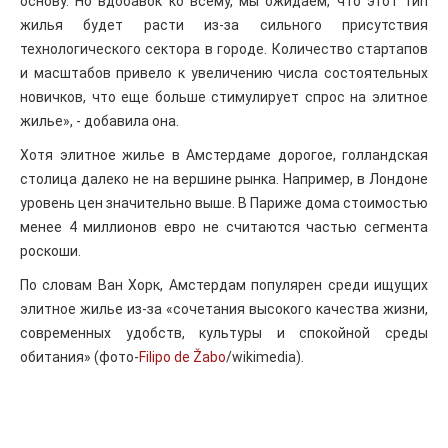
основу. Но вдобавок ко всему, мы ожидаем, что этот тип
жилья будет расти из-за сильного присутствия
технологического сектора в городе. Количество стартапов
и масштабов привело к увеличению числа состоятельных
новичков, что еще больше стимулирует спрос на элитное
жилье», - добавила она.
Хотя элитное жилье в Амстердаме дорогое, голландская
столица далеко не на вершине рынка. Например, в Лондоне
уровень цен значительно выше. В Париже дома стоимостью
менее 4 миллионов евро не считаются частью сегмента
роскоши.
По словам Ван Хорк, Амстердам популярен среди ищущих
элитное жилье из-за «сочетания высокого качества жизни,
современных удобств, культуры и спокойной среды
обитания» (фото-
Filipo de Žabo
/wikimedia).