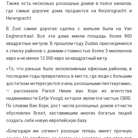
Также есть несколько роскошных домов в поясе каналов,
где самые дорогие дома продаются на Keizersgracht и
Herengracht.
В Zuid самая дорогая сделка с жильем была на Van
Eeghenstraat. Все эти дома имели площадь более 800
квадратных метров. В прошлом году Zuidas присоединился
к списку районов с домами стоимостью более 3 миллионов
евро и не менее 12 000 евро за квадратный метр.
«То, что раньше было эксклюзивным офисным районом, в
последние годы превратилось в место, где люди с большим
достатком интересуются очень роскошными пентхаусами»,
— рассказала Parool Никки ван Хорк из агентства
недвижимости Eefje Voogd, которое является частью CBRE.
По словам Ван Хорк, рост числа роскошных домов отчасти
обусловлен Brexit, заставившим многих богатых людей
создать себе новую европейскую базу.
«Благодаря им сегмент роскоши теперь имеет прочную