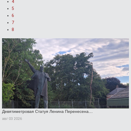
4
5
6
7
8
Девятиметровая Статуя Ленина Перенесена…
авг 03 2026