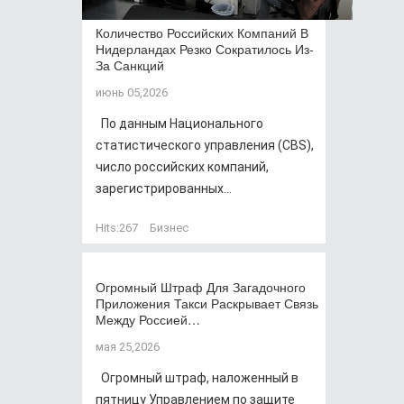
Количество Российских Компаний В
Нидерландах Резко Сократилось Из-
За Санкций
июнь 05,2026
По данным Национального
статистического управления (CBS),
число российских компаний,
зарегистрированных...
Hits:
267
Бизнес
Огромный Штраф Для Загадочного
Приложения Такси Раскрывает Связь
Между Россией…
мая 25,2026
Огромный штраф, наложенный в
пятницу Управлением по защите