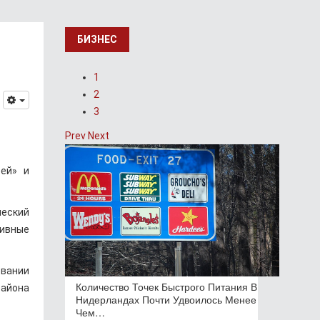
БИЗНЕС
1
2
3
Prev
Next
ей» и
ческий
тивные
овании
Количество Точек Быстрого Питания В
района
Нидерландах Почти Удвоилось Менее
Чем…