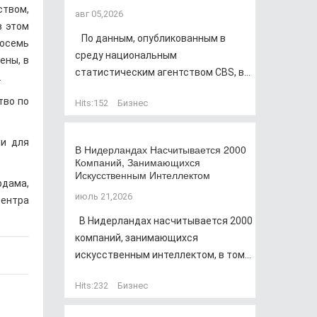
ством,
авг 05,2026
в этом
По данным, опубликованным в
восемь
среду национальным
ены, в
статистическим агентством CBS, в...
.
тво по
Hits:
152
Бизнес
ли для
В Нидерландах Насчитывается 2000
Компаний, Занимающихся
Искусственным Интеллектом
дама,
июль 21,2026
центра
В Нидерландах насчитывается 2000
компаний, занимающихся
искусственным интеллектом, в том...
Hits:
232
Бизнес