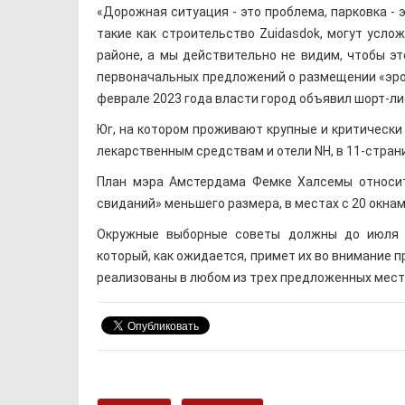
«Дорожная ситуация - это проблема, парковка - 
такие как строительство Zuidasdok, могут усло
районе, а мы действительно не видим, чтобы это
первоначальных предложений о размещении «эрот
феврале 2023 года власти город объявил шорт-лис
Юг, на котором проживают крупные и критически
лекарственным средствам и отели NH, в 11-стран
План мэра Амстердама Фемке Халсемы относит
свиданий» меньшего размера, в местах с 20 окнами
Окружные выборные советы должны до июля п
который, как ожидается, примет их во внимание п
реализованы в любом из трех предложенных мест