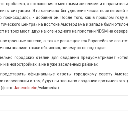
это проблема, а соглашения с местными жителями и с правитель
жнить ситуацию. Это означало бы удвоение числа посетителей 
 происходило», - добавил он. После того, как в прошлом году 
ического центра» на востоке Амстердама и западе были отклон
т из трех мест: двух на юге и одного на пристани NDSM на севере
 настроенные жители, а также размещаются Европейское агентс
ичном анализе также объяснил, почему он не подходит.
ельно городских отелей для свиданий предусматривает «оте
 и в новостройках, а не в уже заселенных районах.
редставить официальные ответы городскому совету Амстер
ри голосовании о том, будут ли планы по созданию эротического 
 (фото-
Janericloebe
/wikimedia).