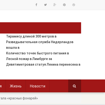
Тирамису длиной 300 метров в
Разведывательная служба Нидерландов
вошла в
Количество точек быстрого питания в
Лесной пожар в Лимбурге за
Девятиметровая статуя Ленина перенесена в
я
Жизнь
Новости
тала «красных фонарей»