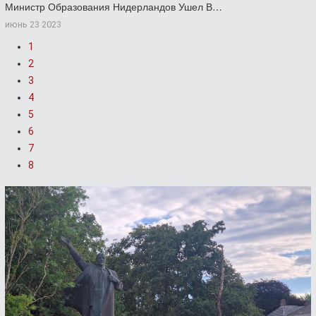
Министр Образования Нидерландов Ушел В…
июнь 23 2023
1
2
3
4
5
6
7
8