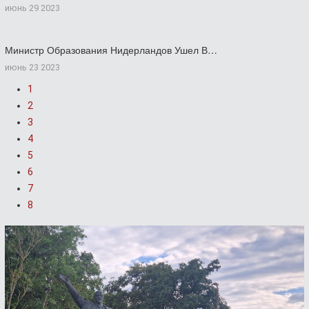
июнь 29 2023
Министр Образования Нидерландов Ушел В…
июнь 23 2023
1
2
3
4
5
6
7
8