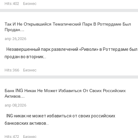
Hits:
402
Бизнес
Так И Не Открывшийся Тематический Парк В Роттердаме Был
Продан…
апр 26,2026
Незавершенный парк развлечений «Риволи» в Роттердаме был
продан во вторник...
Hits:
366
Бизнес
Банк ING Никак Не Может Избавиться От Своих Российских
Активов…
апр 08,2026
ING никак не может избавиться от своих российских
банковских активов...
Hits:
472
Бизнес