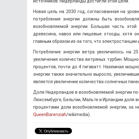
источников. Нидерланды достигли этой цели.
Новая цель на 2030 год, согласованная на уровн
потребления энергии должны быть возобновл
возобновляемой энергии. Большая часть этой 
древесина, навоз или пищевые отходы, хотя о
главным образом из-за того, что электростанции
Потребление энергии ветра увеличилось на 2
увеличения количества ветряных турбин. Мощно
процентов, почти до 4 гигаватт. Наземная мощно
энергии также значительно выросло, увеличившис
является увеличение количества солнечных пане
Доля Нидерландов в возобновляемой энергии по-
Люксембурге, Бельгии, Мальте и Ирландии доля в
процентами доли возобновляемой энергии, за н
QueenBarenziah
/wikimedia).