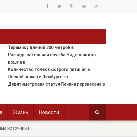
Тирамису длиной 300 метров в
Разведывательная служба Нидерландов
вошла в
Количество точек быстрого питания в
Лесной пожар в Лимбурге за
Девятиметровая статуя Ленина перенесена в
я
Жизнь
Новости
мые источники