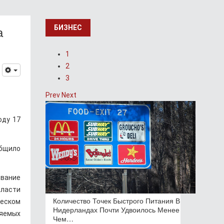
а
БИЗНЕС
1
2
3
Prev
Next
оду 17
общило
вание
бласти
Количество Точек Быстрого Питания В
ческом
Нидерландах Почти Удвоилось Менее
ляемых
Чем…