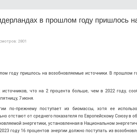
идерландах в прошлом году пришлось н
смотров: 2801
лом году пришлось на возобновляемые источники. В прошлом г
 источников, что на 2 процента больше, чем в 2022 году, со
пятницу, 7 июня.
гии по-прежнему поступает из биомассы, хотя ее использо
но отстают от среднего показателя по Европейскому Союзу в о
новляемой энергетики, установленная в Национальном энергети
 2023 году 16 процентов энергии должно поступать из возобнов