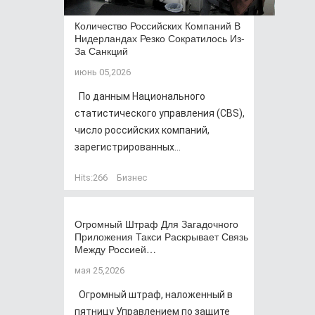
Количество Российских Компаний В
Нидерландах Резко Сократилось Из-
За Санкций
июнь 05,2026
По данным Национального
статистического управления (CBS),
число российских компаний,
зарегистрированных...
Hits:
266
Бизнес
Огромный Штраф Для Загадочного
Приложения Такси Раскрывает Связь
Между Россией…
мая 25,2026
Огромный штраф, наложенный в
пятницу Управлением по защите