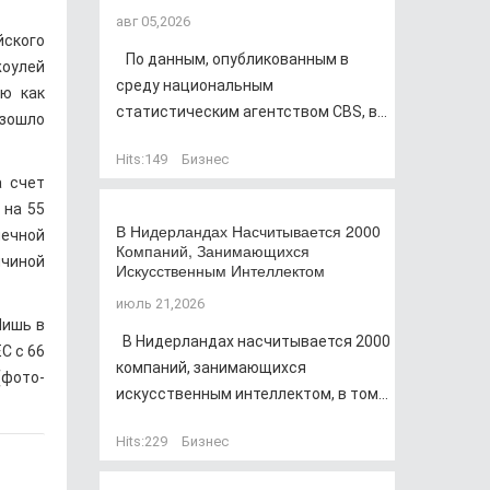
авг 05,2026
йского
По данным, опубликованным в
оулей
среду национальным
 ​​как
статистическим агентством CBS, в...
изошло
Hits:
149
Бизнес
а счет
 на 55
В Нидерландах Насчитывается 2000
нечной
Компаний, Занимающихся
ичиной
Искусственным Интеллектом
июль 21,2026
Лишь в
В Нидерландах насчитывается 2000
С с 66
компаний, занимающихся
(фото-
искусственным интеллектом, в том...
Hits:
229
Бизнес