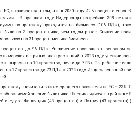
е ЕС, заключается в том, что к 2030 году 42,5 процента европе
яемыми. В прошлом году Нидерланды потребили 308 петадж
суммы по-прежнему приходится на биомассу (106 ПДж), такую
на была на 3 процента ниже, чем годом ранее. Снижение про
 используют на 31 процент меньше биомассы.
5 процентов до 96 ПДж. Увеличение произошло в основном з
сть морских ветряных электростанций в 2023 году увеличилась
сть выросла на 10 процентов, почти до 7 ГВт. Потребление сол
ь на 17 процентов до 73 ПДж в 2023 году. И здесь основной пр
лей.
прежнему значительно ниже среднего показателя по ЕС – 23%. 
озобновляемой энергии была ниже. Швеция лидирует в рейтинге Е
ей следуют Финляндия (48 процентов) и Латвия (43 процента) 