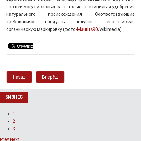
овощей могут использовать только пестициды и удобрения
натурального происхождения. Соответствующие
требованиям продукты получают европейскую
органическую маркировку (фото-
Maurits90
/wikimedia).
Назад
Вперёд
БИЗНЕС
1
2
3
Prev
Next