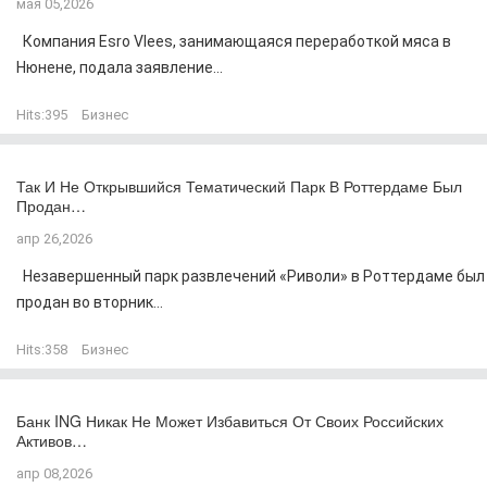
мая 05,2026
Компания Esro Vlees, занимающаяся переработкой мяса в
Нюнене, подала заявление...
Hits:
395
Бизнес
Так И Не Открывшийся Тематический Парк В Роттердаме Был
Продан…
апр 26,2026
Незавершенный парк развлечений «Риволи» в Роттердаме был
продан во вторник...
Hits:
358
Бизнес
Банк ING Никак Не Может Избавиться От Своих Российских
Активов…
апр 08,2026