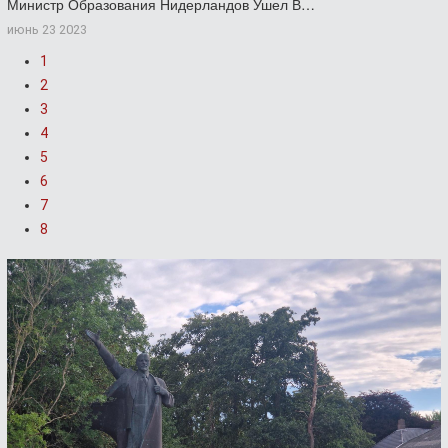
Министр Образования Нидерландов Ушел В…
июнь 23 2023
1
2
3
4
5
6
7
8